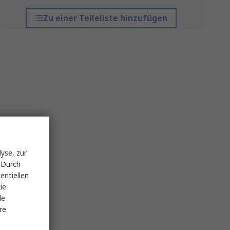
Zu einer Teileliste hinzufügen
yse, zur
 Durch
entiellen
ie
le
re