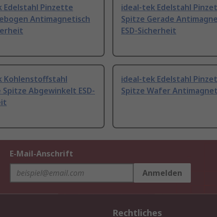
k Edelstahl Pinzette
ideal-tek Edelstahl Pinze
Gebogen Antimagnetisch
Spitze Gerade Antimagne
erheit
ESD-Sicherheit
k Kohlenstoffstahl
ideal-tek Edelstahl Pinze
 Spitze Abgewinkelt ESD-
Spitze Wafer Antimagnet
it
E-Mail-Anschrift
Anmelden
Rechtliches