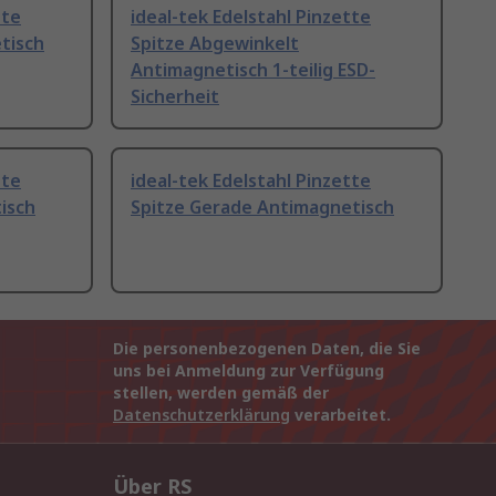
tte
ideal-tek Edelstahl Pinzette
tisch
Spitze Abgewinkelt
Antimagnetisch 1-teilig ESD-
Sicherheit
tte
ideal-tek Edelstahl Pinzette
isch
Spitze Gerade Antimagnetisch
Die personenbezogenen Daten, die Sie
uns bei Anmeldung zur Verfügung
stellen, werden gemäß der
Datenschutzerklärung
verarbeitet.
Über RS