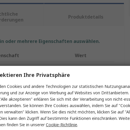
chtliche
Produktdetails
rderungen
ein oder mehrere Eigenschaften auswählen.
enschaft
Wert
ke
ideal-tek
ektieren Ihre Privatsphäre
ukt Typ
Pinzette
en Cookies und andere Technologien zur statistischen Nutzungsanal
rial
Edelstahl
erung und zur Anzeige von Werbung auf Websites von Drittanbietern.
"Alle akzeptieren" erklären Sie sich mit der Verarbeitung von nicht-ess
ge
125mm
verstanden. Sie können Ihre Cookies auswählen, indem Sie auf "Cook
en verwalten" klicken. Wenn Sie dies nicht möchten, klicken Sie auf "Al
zenform
Gerade
Dies kann den Zugriff auf bestimmte Funktionen einschränken. Weite
en finden Sie in unserer
Cookie-Richtlinie
.
magnetisch
Ja