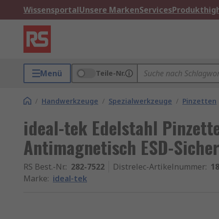
Wissensportal
Unsere Marken
Services
Produkthigh
Menü
Teile-Nr.
/
Handwerkzeuge
/
Spezialwerkzeuge
/
Pinzetten
ideal-tek Edelstahl Pinzet
Antimagnetisch ESD-Sicher
RS Best.-Nr.
:
282-7522
Distrelec-Artikelnummer
:
18
Marke
:
ideal-tek