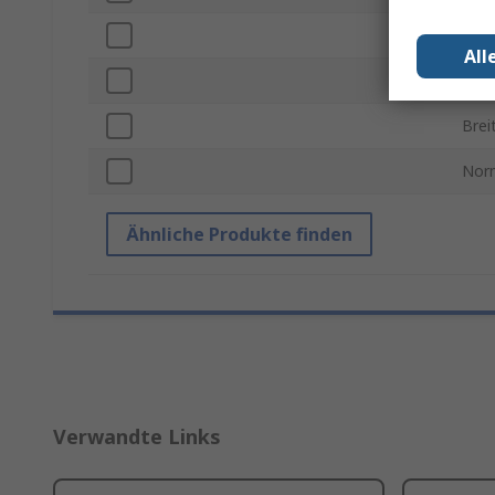
ESD-
All
Säur
Brei
Nor
Ähnliche Produkte finden
Verwandte Links