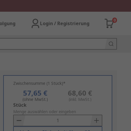
0
olgung
Login / Registrierung
Zwischensumme (1 Stück)*
57,65 €
68,60 €
(ohne MwSt.)
(inkl. MwSt.)
Add
Stück
to
Menge auswählen oder eingeben
Basket