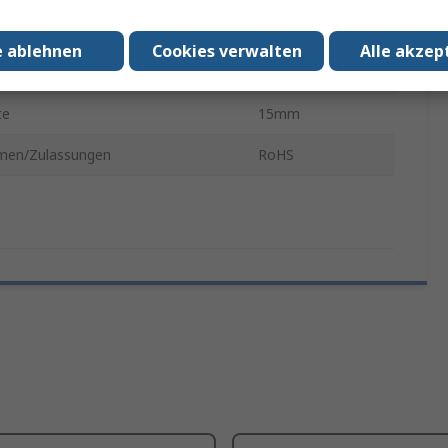
Sicherheit
Ja
e ablehnen
Cookies verwalten
Alle akzep
ebeständig
Ja
te
15mm
men/Zulassungen
RoHS