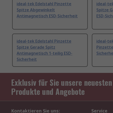
ideal-tek Edelstahl Pinzette
ideal-te
Spitze Abgewinkelt
Spitze 
Antimagnetisch ESD-Sicherheit
ESD-Sich
ideal-tek Edelstahl Pinzette
ideal-te
Spitze Gerade Spitz
Pinzette
Antimagnetisch 1-teilig ESD-
Sicherhe
Sicherheit
Exklusiv für Sie unsere neuesten
Produkte und Angebote
Kontaktieren Sie uns:
Service