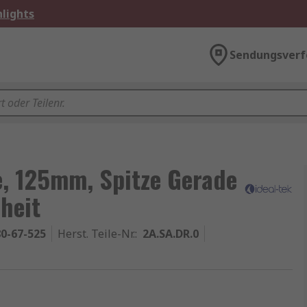
lights
Sendungsverf
te, 125mm, Spitze Gerade
heit
0-67-525
Herst. Teile-Nr.
:
2A.SA.DR.0