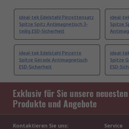
ideal-tek Edelstahl Pinzettensatz
ideal-te
Spitze Spitz Antimagnetisch 3-
Spitze S
teilig ESD-Sicherheit
Antimagn
ideal-tek Edelstahl Pinzette
ideal-te
Spitze Gerade Antimagnetisch
Spitze 
ESD-Sicherheit
ESD-Sich
Exklusiv für Sie unsere neuesten
Produkte und Angebote
Kontaktieren Sie uns:
Service