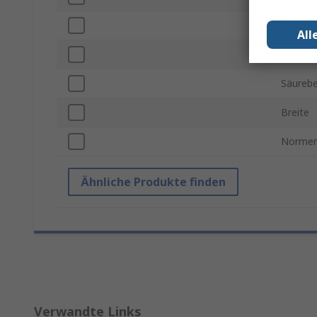
Anzahl d
All
ESD-Sic
Säurebe
Breite
Normen
Ähnliche Produkte finden
Verwandte Links