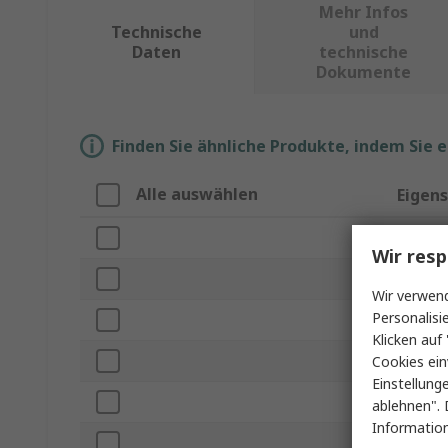
Mehr Infos
Technische
und
Daten
technische
Dokumente
Finden Sie ähnliche Produkte, indem Sie 
Alle auswählen
Eigen
Marke
Wir resp
Produkt
Wir verwend
Personalisi
Materia
Klicken auf 
Länge
Cookies ein
Einstellung
Spitzen
ablehnen". 
Information
Antimag