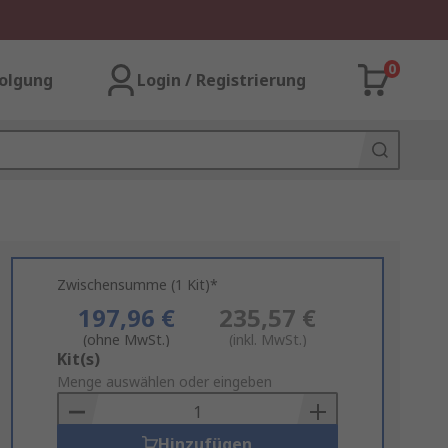
0
olgung
Login / Registrierung
Zwischensumme (1 Kit)*
197,96 €
235,57 €
(ohne MwSt.)
(inkl. MwSt.)
Add
Kit(s)
to
Menge auswählen oder eingeben
Basket
Hinzufügen