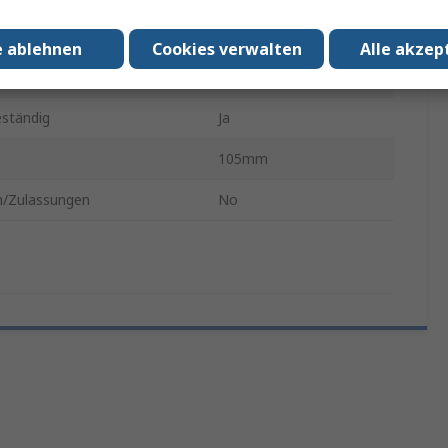
er Teile
5
e ablehnen
Cookies verwalten
Alle akzep
herheit
Ja
ständig
Ja
105mm
/Zulassungen
No