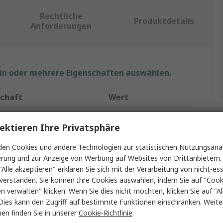
Rechtliche
Produktdetails
Anforderungen
ein oder mehrere Eigenschaften auswählen.
schaft
Wert
ideal-tek
ektieren Ihre Privatsphäre
 Typ
Pinzettensatz
en Cookies und andere Technologien zur statistischen Nutzungsanal
erung und zur Anzeige von Werbung auf Websites von Drittanbietern.
l
Edelstahl
"Alle akzeptieren" erklären Sie sich mit der Verarbeitung von nicht-ess
180mm
verstanden. Sie können Ihre Cookies auswählen, indem Sie auf "Cook
en verwalten" klicken. Wenn Sie dies nicht möchten, klicken Sie auf "Al
form
Spitz
Dies kann den Zugriff auf bestimmte Funktionen einschränken. Weite
en finden Sie in unserer
Cookie-Richtlinie
.
netisch
Ja