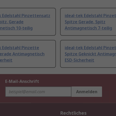
k Edelstahl Pinzettensatz
ideal-tek Edelstahl Pinze
pitz, Gerade
Spitze Gerade, Spitz
etisch 10-teilig
Antimagnetisch 7-teilig
k Edelstahl Pinzette
ideal-tek Edelstahl Pinze
Gerade Antimagnetisch
Spitze Geknickt Antimag
erheit
ESD-Sicherheit
E-Mail-Anschrift
Anmelden
Rechtliches