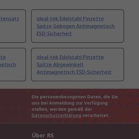
ttensatz
ideal-tek Edelstahl Pinzette
Spitze Gebogen Antimagnetisch
ESD-Sicherheit
tte
ideal-tek Edelstahl Pinzette
netisch
Spitze Abgewinkelt
Antimagnetisch ESD-Sicherheit
Die personenbezogenen Daten, die Sie
uns bei Anmeldung zur Verfügung
stellen, werden gemäß der
Datenschutzerklärung
verarbeitet.
Über RS