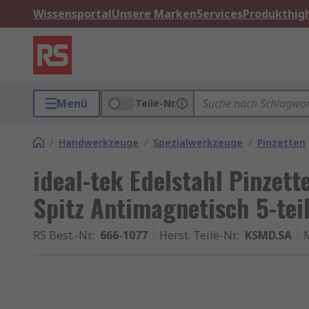
Wissensportal
Unsere Marken
Services
Produkthigh
Menü
Teile-Nr.
/
Handwerkzeuge
/
Spezialwerkzeuge
/
Pinzetten
ideal-tek Edelstahl Pinzet
Spitz Antimagnetisch 5-tei
RS Best.-Nr.
:
666-1077
Herst. Teile-Nr.
:
KSMD.SA