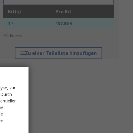
Kit(s)
Pro Kit
1 +
197,96 €
*Richtpreis
Zu einer Teileliste hinzufügen
yse, zur
 Durch
entiellen
ie
le
re