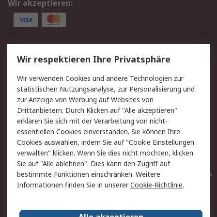
Wir akzeptieren:
Service
Wir respektieren Ihre Privatsphäre
Value Added Services
Lieferlösungen
Wir verwenden Cookies und andere Technologien zur
Rücksendungen
Kontakt
statistischen Nutzungsanalyse, zur Personalisierung und
Hilfe
Privatkunden
zur Anzeige von Werbung auf Websites von
Drittanbietern. Durch Klicken auf "Alle akzeptieren"
Rechtliches
erklären Sie sich mit der Verarbeitung von nicht-
essentiellen Cookies einverstanden. Sie können Ihre
AGB
Datenschutz
Cookies auswählen, indem Sie auf "Cookie Einstellungen
Cookie-Richtlinie
Zahlungsbedingungen
verwalten" klicken. Wenn Sie dies nicht möchten, klicken
Copyright/Impressum
Entsorgung
Sie auf "Alle ablehnen". Dies kann den Zugriff auf
Elektrogeräte/Batterien
bestimmte Funktionen einschränken. Weitere
Informationen finden Sie in unserer
Cookie-Richtlinie
.
Über RS
Alle akzeptieren