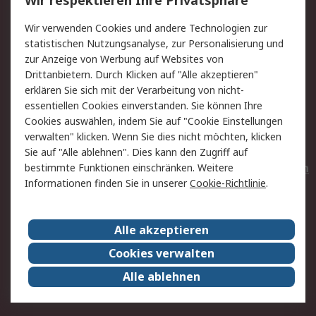
Wir respektieren Ihre Privatsphäre
Value Added Services
Lieferlösungen
Wir verwenden Cookies und andere Technologien zur
Rücksendungen
Kontakt
statistischen Nutzungsanalyse, zur Personalisierung und
Hilfe
Privatkunden
zur Anzeige von Werbung auf Websites von
Drittanbietern. Durch Klicken auf "Alle akzeptieren"
Rechtliches
erklären Sie sich mit der Verarbeitung von nicht-
essentiellen Cookies einverstanden. Sie können Ihre
AGB
Datenschutz
Cookies auswählen, indem Sie auf "Cookie Einstellungen
Cookie-Richtlinie
Zahlungsbedingungen
verwalten" klicken. Wenn Sie dies nicht möchten, klicken
Copyright/Impressum
Entsorgung
Sie auf "Alle ablehnen". Dies kann den Zugriff auf
Elektrogeräte/Batterien
bestimmte Funktionen einschränken. Weitere
Informationen finden Sie in unserer
Cookie-Richtlinie
.
Über RS
Alle akzeptieren
Unternehmen
RS weltweit
Karriere bei RS
Nachhaltigkeit
Cookies verwalten
Qualität/Umwelt/Zertifikate
Presse-Center
Alle ablehnen
Event-Center