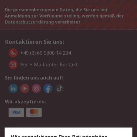
Die personenbezogenen Daten, die Sie uns bei
Anmeldung zur Verfügung stellen, werden gemäß der
Datenschutzerklärung
verarbeitet.
Kontaktieren Sie uns:
+49 (0) 69 5800 14 234
Per E-Mail unter Kontakt
Sie finden uns auch auf:
Wir akzeptieren:
Service