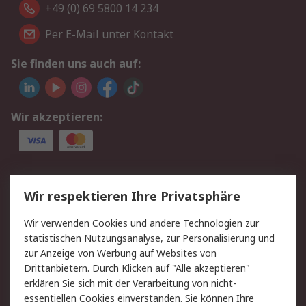
+49 (0) 69 5800 14 234
Per E-Mail unter Kontakt
Sie finden uns auch auf:
Wir akzeptieren:
Service
Wir respektieren Ihre Privatsphäre
Value Added Services
Lieferlösungen
Wir verwenden Cookies und andere Technologien zur
Rücksendungen
Kontakt
statistischen Nutzungsanalyse, zur Personalisierung und
Hilfe
Privatkunden
zur Anzeige von Werbung auf Websites von
Drittanbietern. Durch Klicken auf "Alle akzeptieren"
Rechtliches
erklären Sie sich mit der Verarbeitung von nicht-
essentiellen Cookies einverstanden. Sie können Ihre
AGB
Datenschutz