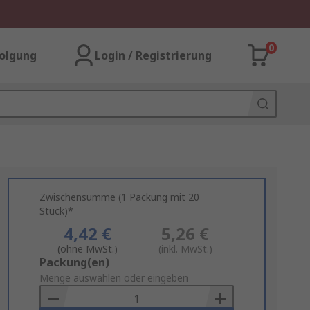
0
olgung
Login / Registrierung
Zwischensumme (1 Packung mit 20
Stück)*
4,42 €
5,26 €
(ohne MwSt.)
(inkl. MwSt.)
Add
Packung(en)
to
Menge auswählen oder eingeben
Basket