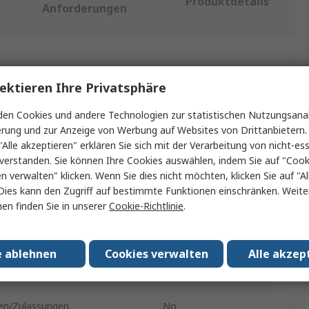
Produktdetails
Anforderungen
ein oder mehrere Eigenschaften auswählen.
ektieren Ihre Privatsphäre
nschaft
Wert
en Cookies und andere Technologien zur statistischen Nutzungsanal
erung und zur Anzeige von Werbung auf Websites von Drittanbietern.
RS PRO
"Alle akzeptieren" erklären Sie sich mit der Verarbeitung von nicht-ess
verstanden. Sie können Ihre Cookies auswählen, indem Sie auf "Cook
al
Polyethylen
en verwalten" klicken. Wenn Sie dies nicht möchten, klicken Sie auf "Al
Dies kann den Zugriff auf bestimmte Funktionen einschränken. Weite
kt Typ
Pipette
en finden Sie in unserer
Cookie-Richtlinie
.
ität
7ml
siert
Ja
e ablehnen
Cookies verwalten
Alle akzep
160mm
n/Zulassungen
No