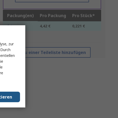
Packung(en)
Pro Packung
Pro Stück*
1 +
4,42 €
0,221 €
*Richtpreis
yse, zur
 Durch
Zu einer Teileliste hinzufügen
entiellen
ie
le
re
tieren