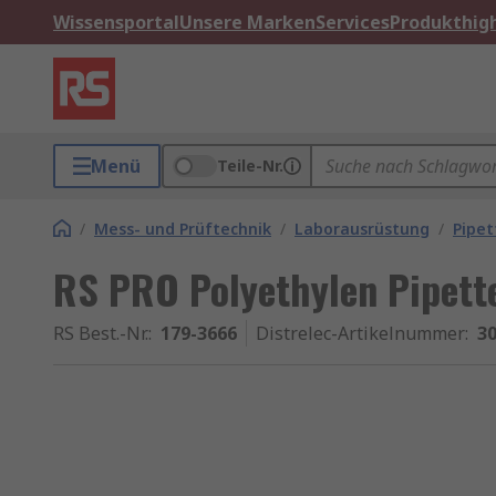
Wissensportal
Unsere Marken
Services
Produkthigh
Menü
Teile-Nr.
/
Mess- und Prüftechnik
/
Laborausrüstung
/
Pipet
RS PRO Polyethylen Pipett
RS Best.-Nr.
:
179-3666
Distrelec-Artikelnummer
:
30