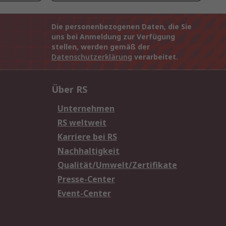
Die personenbezogenen Daten, die Sie
uns bei Anmeldung zur Verfügung
stellen, werden gemäß der
Datenschutzerklärung
verarbeitet.
Über RS
Unternehmen
RS weltweit
Karriere bei RS
Nachhaltigkeit
Qualität/Umwelt/Zertifikate
Presse-Center
Event-Center