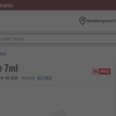
lights
Sendungsverf
ten
e 7ml
4-18-228
Marke
:
RS PRO