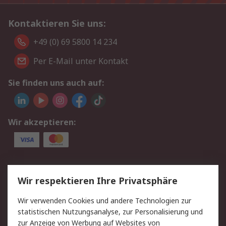
Kontaktieren Sie uns:
+49 (0) 69 5800 14 234
Per E-Mail unter Kontakt
Sie finden uns auch auf:
Wir akzeptieren:
Service
Wir respektieren Ihre Privatsphäre
Value Added Services
Lieferlösungen
Wir verwenden Cookies und andere Technologien zur
Rücksendungen
Kontakt
statistischen Nutzungsanalyse, zur Personalisierung und
Hilfe
Privatkunden
zur Anzeige von Werbung auf Websites von