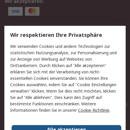
Wir akzeptieren:
Service
Wir respektieren Ihre Privatsphäre
Value Added Services
Lieferlösungen
Wir verwenden Cookies und andere Technologien zur
Rücksendungen
Kontakt
statistischen Nutzungsanalyse, zur Personalisierung und
Hilfe
Privatkunden
zur Anzeige von Werbung auf Websites von
Drittanbietern. Durch Klicken auf "Alle akzeptieren"
Rechtliches
erklären Sie sich mit der Verarbeitung von nicht-
essentiellen Cookies einverstanden. Sie können Ihre
AGB
Datenschutz
Cookies auswählen, indem Sie auf "Cookie Einstellungen
Cookie-Richtlinie
Zahlungsbedingungen
verwalten" klicken. Wenn Sie dies nicht möchten, klicken
Copyright/Impressum
Entsorgung
Sie auf "Alle ablehnen". Dies kann den Zugriff auf
Elektrogeräte/Batterien
bestimmte Funktionen einschränken. Weitere
Informationen finden Sie in unserer
Cookie-Richtlinie
.
Über RS
Alle akzeptieren
Unternehmen
RS weltweit