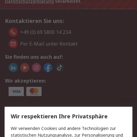
Datenschutzerklärung
verarbeitet.
Kontaktieren Sie uns:
+49 (0) 69 5800 14 234
Per E-Mail unter Kontakt
Sie finden uns auch auf:
Wir akzeptieren:
Service
Wir respektieren Ihre Privatsphäre
Value Added Services
Lieferlösungen
Wir verwenden Cookies und andere Technologien zur
Rücksendungen
Kontakt
statistischen Nutzungsanalyse, zur Personalisierung und