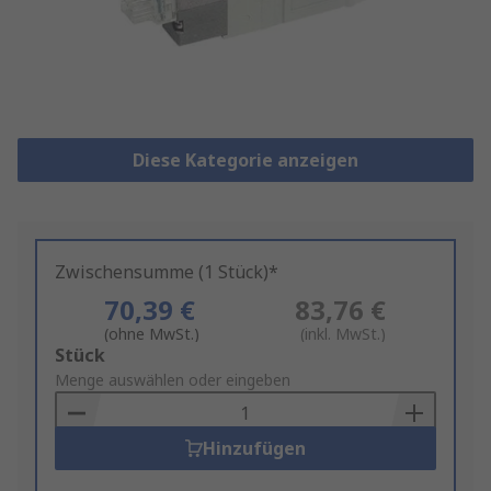
Diese Kategorie anzeigen
Zwischensumme (1 Stück)*
70,39 €
83,76 €
(ohne MwSt.)
(inkl. MwSt.)
Add
Stück
to
Menge auswählen oder eingeben
Basket
Hinzufügen