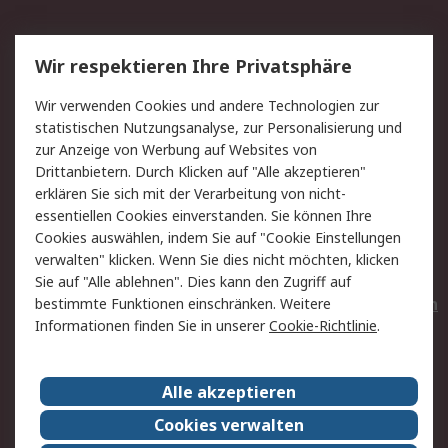
Service
Wir respektieren Ihre Privatsphäre
Value Added Services
Lieferlösungen
Wir verwenden Cookies und andere Technologien zur
Rücksendungen
Kontakt
statistischen Nutzungsanalyse, zur Personalisierung und
Hilfe
Privatkunden
zur Anzeige von Werbung auf Websites von
Drittanbietern. Durch Klicken auf "Alle akzeptieren"
Rechtliches
erklären Sie sich mit der Verarbeitung von nicht-
essentiellen Cookies einverstanden. Sie können Ihre
AGB
Datenschutz
Cookies auswählen, indem Sie auf "Cookie Einstellungen
Cookie-Richtlinie
Zahlungsbedingungen
verwalten" klicken. Wenn Sie dies nicht möchten, klicken
Copyright/Impressum
Entsorgung
Sie auf "Alle ablehnen". Dies kann den Zugriff auf
Elektrogeräte/Batterien
bestimmte Funktionen einschränken. Weitere
Informationen finden Sie in unserer
Cookie-Richtlinie
.
Über RS
Alle akzeptieren
Unternehmen
RS weltweit
Karriere bei RS
Nachhaltigkeit
Cookies verwalten