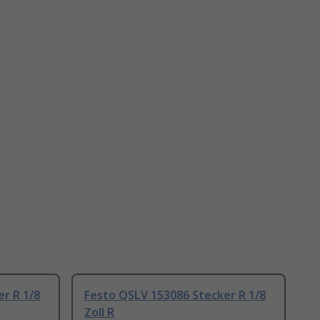
r R 1/8
Festo QSLV 153086 Stecker R 1/8
Zoll R