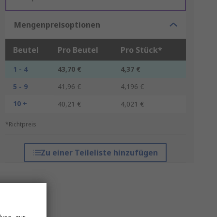
Mengenpreisoptionen
Beutel
Pro Beutel
Pro Stück*
1 - 4
43,70 €
4,37 €
5 - 9
41,96 €
4,196 €
10 +
40,21 €
4,021 €
*Richtpreis
Zu einer Teileliste hinzufügen