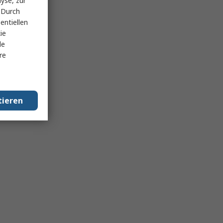
yse, zur
 Durch
entiellen
ie
le
re
tieren