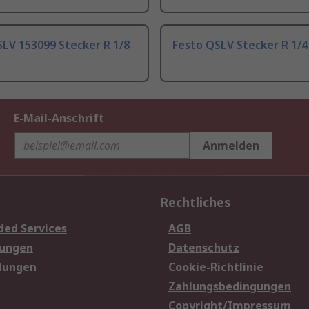
LV 153099 Stecker R 1/8
Festo QSLV Stecker R 1/4 
E-Mail-Anschrift
Anmelden
Rechtliches
ded Services
AGB
sungen
Datenschutz
dungen
Cookie-Richtlinie
Zahlungsbedingungen
Copyright/Impressum