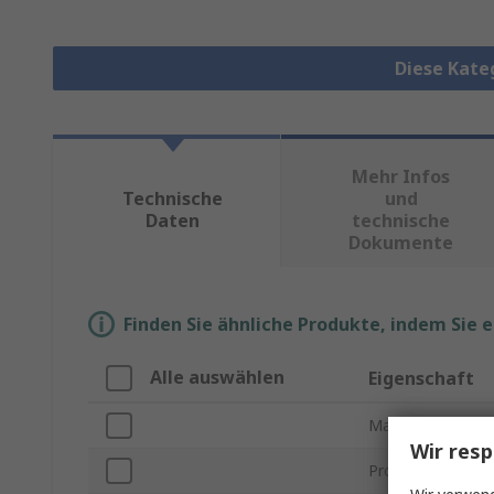
Diese Kate
Mehr Infos
Technische
und
Daten
technische
Dokumente
Finden Sie ähnliche Produkte, indem Sie 
Alle auswählen
Eigenschaft
Marke
Wir resp
Produkt Typ