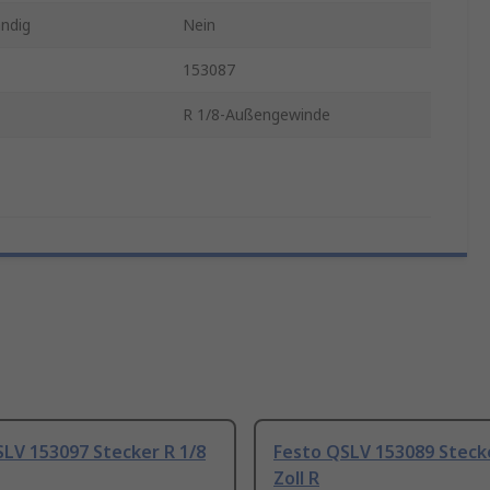
ndig
Nein
153087
R 1/8-Außengewinde
LV 153097 Stecker R 1/8
Festo QSLV 153089 Stecke
Zoll R