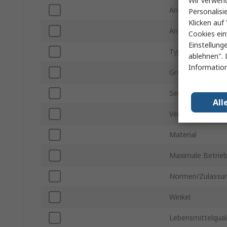
Wir verwend
Anschlussgewind
Personalisi
Klicken auf 
Anschluss - Gewi
Cookies ein
Einstellung
Typ der Rohrverb
ablehnen". 
Information
Größe der Rohrv
Serie
All
Verbindungstyp
Material
Maximale Betrie
Normen/Zulassu
Winkel
Lebensmittelqual