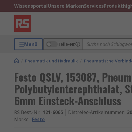
Wissensportal
Unsere Marken
Services
Produkthigh
Menü
Teile-Nr.
/
Pneumatik und Hydraulik
/
Pneumatische Verbinde
Festo QSLV, 153087, Pneum
Polybutylenterephthalat, St
6mm Einsteck-Anschluss
RS Best.-Nr.
:
121-6065
Distrelec-Artikelnummer
:
30
Marke
:
Festo