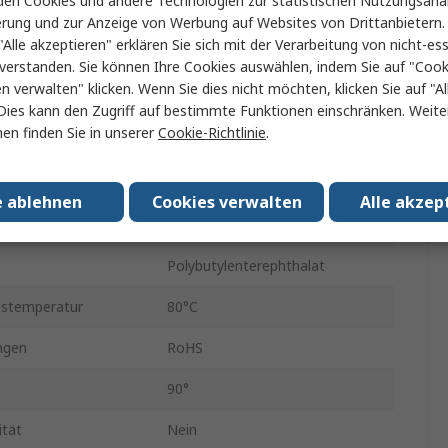
en Cookies und andere Technologien zur statistischen Nutzungsanal
e Größe
R 1/8 Zoll
erung und zur Anzeige von Werbung auf Websites von Drittanbietern.
"Alle akzeptieren" erklären Sie sich mit der Verarbeitung von nicht-ess
ndestandard
R
verstanden. Sie können Ihre Cookies auswählen, indem Sie auf "Cook
en verwalten" klicken. Wenn Sie dies nicht möchten, klicken Sie auf "Al
indung
Einsteck-Anschluss
Dies kann den Zugriff auf bestimmte Funktionen einschränken. Weite
en finden Sie in unserer
Cookie-Richtlinie
.
erbindung
6mm
QSLV
e ablehnen
Cookies verwalten
Alle akzep
Stecker
Polybutylenterephthalat
bstemperatur
80°C
ngen
RoHS
90°
ität
Nein