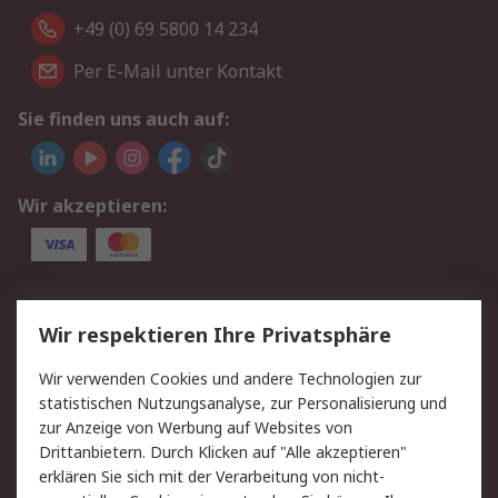
+49 (0) 69 5800 14 234
Per E-Mail unter Kontakt
Sie finden uns auch auf:
Wir akzeptieren:
Service
Wir respektieren Ihre Privatsphäre
Value Added Services
Lieferlösungen
Wir verwenden Cookies und andere Technologien zur
Rücksendungen
Kontakt
statistischen Nutzungsanalyse, zur Personalisierung und
Hilfe
Privatkunden
zur Anzeige von Werbung auf Websites von
Drittanbietern. Durch Klicken auf "Alle akzeptieren"
Rechtliches
erklären Sie sich mit der Verarbeitung von nicht-