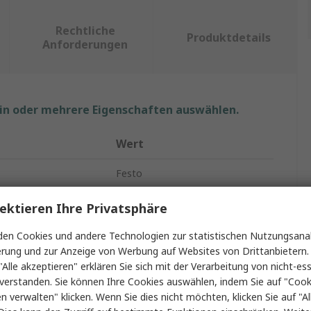
Rechtliche
Produktdetails
Anforderungen
ein oder mehrere Eigenschaften auswählen.
Wert
Festo
Pneumatischer Anschluss
ektieren Ihre Privatsphäre
e Größe
R 1/8 Zoll
en Cookies und andere Technologien zur statistischen Nutzungsanal
erung und zur Anzeige von Werbung auf Websites von Drittanbietern.
ndestandard
R
"Alle akzeptieren" erklären Sie sich mit der Verarbeitung von nicht-ess
verstanden. Sie können Ihre Cookies auswählen, indem Sie auf "Cook
QS
en verwalten" klicken. Wenn Sie dies nicht möchten, klicken Sie auf "Al