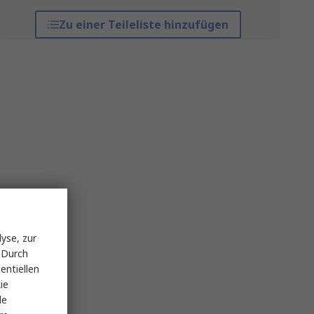
Zu einer Teileliste hinzufügen
yse, zur
 Durch
entiellen
ie
le