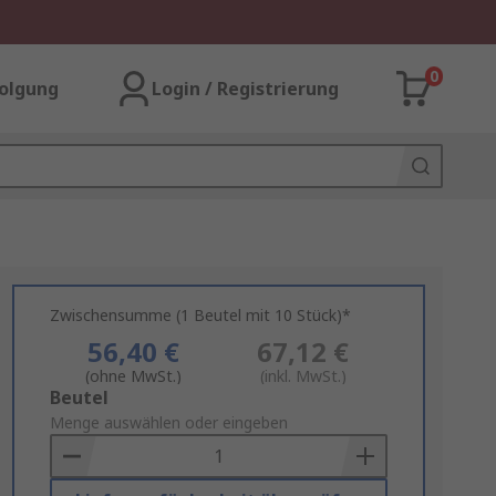
0
olgung
Login / Registrierung
Zwischensumme (1 Beutel mit 10 Stück)*
56,40 €
67,12 €
(ohne MwSt.)
(inkl. MwSt.)
Add
Beutel
to
Menge auswählen oder eingeben
Basket