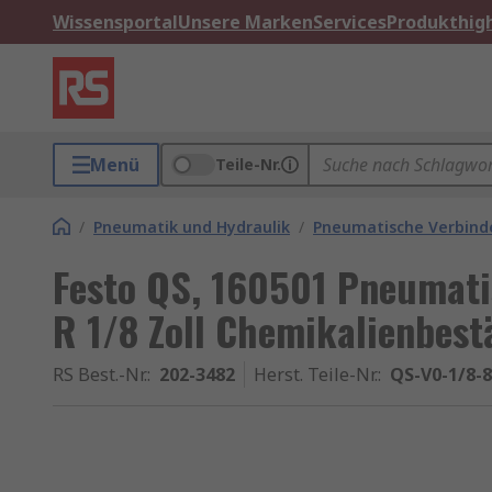
Wissensportal
Unsere Marken
Services
Produkthigh
Menü
Teile-Nr.
/
Pneumatik und Hydraulik
/
Pneumatische Verbinde
Festo QS, 160501 Pneumati
R 1/8 Zoll Chemikalienbes
RS Best.-Nr.
:
202-3482
Herst. Teile-Nr.
:
QS-V0-1/8-8