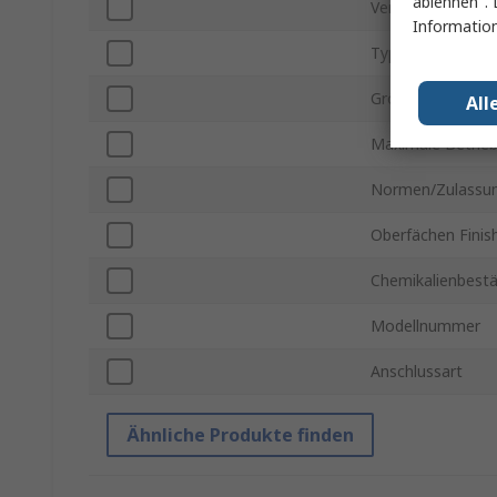
ablehnen". 
Verbindungstyp
Information
Typ der Rohrverb
Größe der Rohrv
All
Maximale Betrie
Normen/Zulassu
Oberfächen Finis
Chemikalienbestä
Modellnummer
Anschlussart
Ähnliche Produkte finden