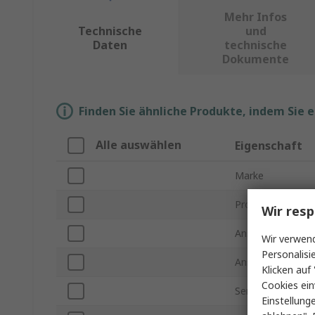
Mehr Infos
Technische
und
Daten
technische
Dokumente
Finden Sie ähnliche Produkte, indem Sie 
Alle auswählen
Eigenschaft
Marke
Produkt Typ
Wir resp
Anschlussgewind
Wir verwend
Personalisi
Anschluss - Gewi
Klicken auf 
Cookies ein
Serie
Einstellung