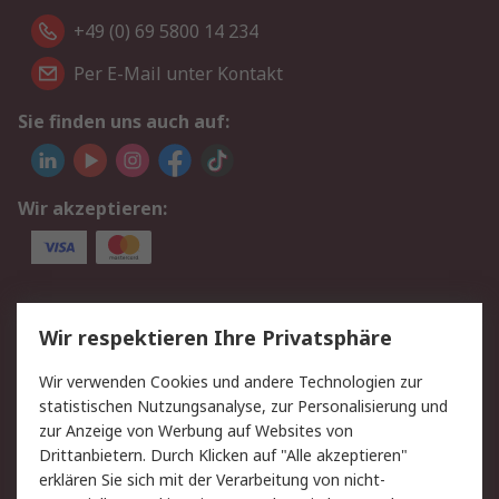
+49 (0) 69 5800 14 234
Per E-Mail unter Kontakt
Sie finden uns auch auf:
Wir akzeptieren:
Service
Wir respektieren Ihre Privatsphäre
Value Added Services
Lieferlösungen
Wir verwenden Cookies und andere Technologien zur
Rücksendungen
Kontakt
statistischen Nutzungsanalyse, zur Personalisierung und
Hilfe
Privatkunden
zur Anzeige von Werbung auf Websites von
Drittanbietern. Durch Klicken auf "Alle akzeptieren"
Rechtliches
erklären Sie sich mit der Verarbeitung von nicht-