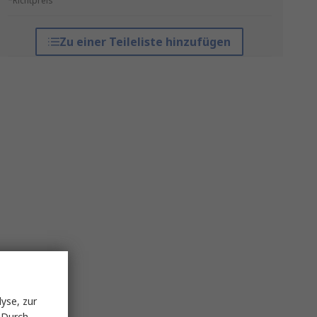
*Richtpreis
Zu einer Teileliste hinzufügen
yse, zur
 Durch