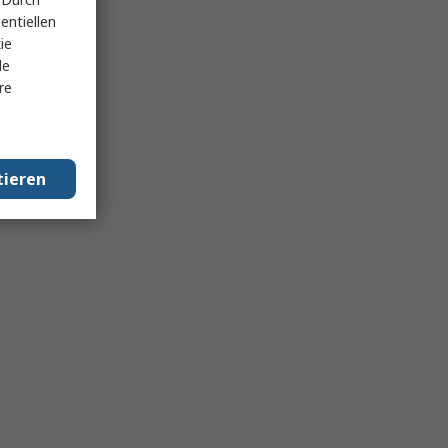
entiellen
ie
le
re
tieren