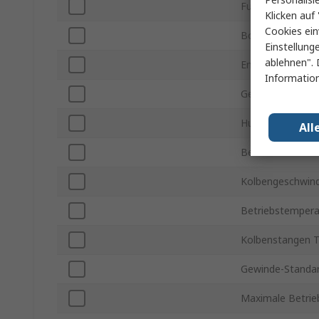
Funktion
Klicken auf 
Cookies ein
Bohrungsdurchm
Einstellung
ablehnen". 
Endlagendämpfu
Information
Gehäusemateria
Hublänge
All
Betriebsdruck m
Kolbengeschwind
Betriebstempera
Kolbenstangen 
Gewinde-Standa
Maximale Betrie