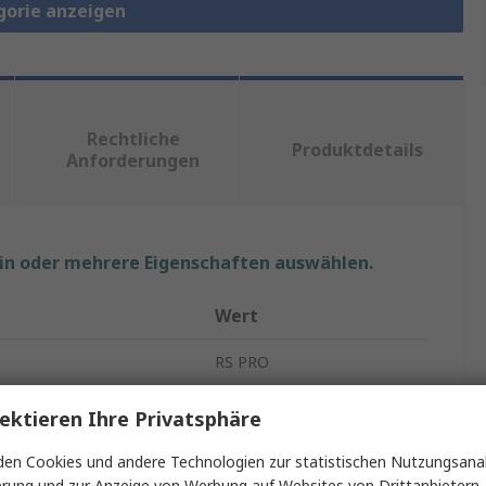
gorie anzeigen
Rechtliche
Produktdetails
Anforderungen
ein oder mehrere Eigenschaften auswählen.
Wert
RS PRO
IAC
ektieren Ihre Privatsphäre
ISO-Standardzylinder
en Cookies und andere Technologien zur statistischen Nutzungsanal
erung und zur Anzeige von Werbung auf Websites von Drittanbietern.