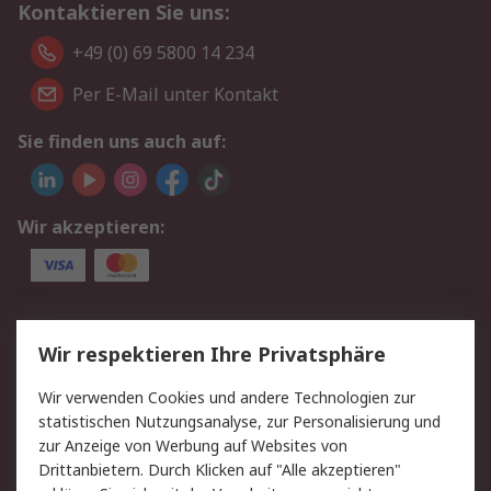
Kontaktieren Sie uns:
+49 (0) 69 5800 14 234
Per E-Mail unter Kontakt
Sie finden uns auch auf:
Wir akzeptieren:
Service
Wir respektieren Ihre Privatsphäre
Value Added Services
Lieferlösungen
Wir verwenden Cookies und andere Technologien zur
Rücksendungen
Kontakt
statistischen Nutzungsanalyse, zur Personalisierung und
Hilfe
Privatkunden
zur Anzeige von Werbung auf Websites von
Drittanbietern. Durch Klicken auf "Alle akzeptieren"
Rechtliches