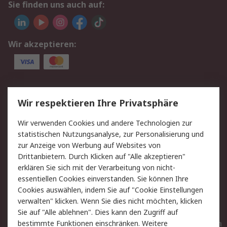
Sie finden uns auch auf:
Wir akzeptieren:
Service
Wir respektieren Ihre Privatsphäre
Value Added Services
Lieferlösungen
Wir verwenden Cookies und andere Technologien zur
Rücksendungen
Kontakt
statistischen Nutzungsanalyse, zur Personalisierung und
Hilfe
Privatkunden
zur Anzeige von Werbung auf Websites von
Drittanbietern. Durch Klicken auf "Alle akzeptieren"
Rechtliches
erklären Sie sich mit der Verarbeitung von nicht-
essentiellen Cookies einverstanden. Sie können Ihre
AGB
Datenschutz
Cookies auswählen, indem Sie auf "Cookie Einstellungen
Cookie-Richtlinie
Zahlungsbedingungen
verwalten" klicken. Wenn Sie dies nicht möchten, klicken
Copyright/Impressum
Entsorgung
Sie auf "Alle ablehnen". Dies kann den Zugriff auf
Elektrogeräte/Batterien
bestimmte Funktionen einschränken. Weitere