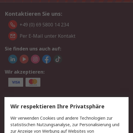
Kontaktieren Sie uns:
+49 (0) 69 5800 14 234
Per E-Mail unter Kontakt
Sie finden uns auch auf:
Wir akzeptieren:
Service
Wir respektieren Ihre Privatsphäre
Value Added Services
Lieferlösungen
Wir verwenden Cookies und andere Technologien zur
Rücksendungen
Kontakt
statistischen Nutzungsanalyse, zur Personalisierung und
Hilfe
Privatkunden
zur Anzeige von Werbung auf Websites von