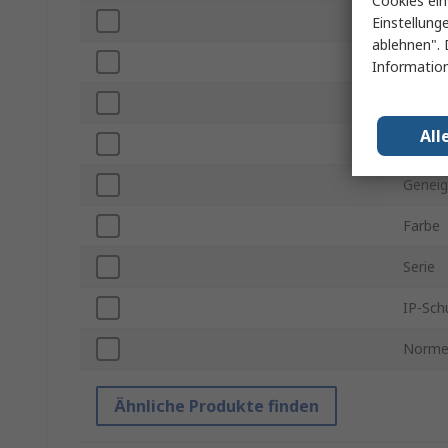
Cookies ein
Länge
Einstellung
ablehnen". 
Äußere
Information
Äußer
All
Gewic
Geneig
Farbe
Serie
IP-Sch
Norme
Ähnliche Produkte finden