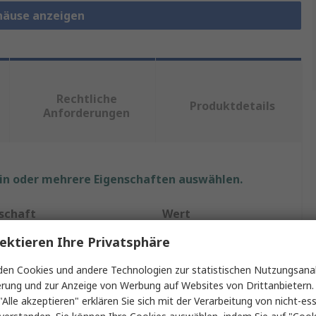
ehäuse anzeigen
Rechtliche
Produktdetails
Anforderungen
ein oder mehrere Eigenschaften auswählen.
schaft
Wert
ektieren Ihre Privatsphäre
Bopla
en Cookies und andere Technologien zur statistischen Nutzungsanal
ematerial
ABS
erung und zur Anzeige von Werbung auf Websites von Drittanbietern.
"Alle akzeptieren" erklären Sie sich mit der Verarbeitung von nicht-ess
t Typ
Pultgehäuse