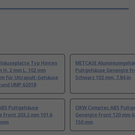
ehäuseplatte Typ Hinten
METCASE Aluminiumgehä
m H. 2 mm L. 102 mm
Pultgehäuse Geneigte Fr
um für Ultrapult-Gehäuse
Schwarz 102 mm, 7.84 in
9 und UMP 62018
ABS Pultgehäuse
OKW Comptec ABS Pultg
e Front 203.2 mm 101.6
Geneigte Front 120 mm 6
4 mm
150 mm