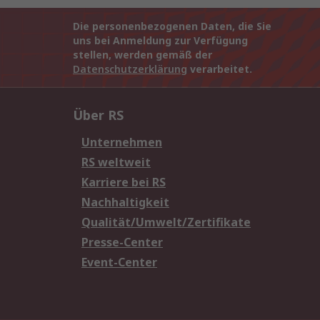
Die personenbezogenen Daten, die Sie
uns bei Anmeldung zur Verfügung
stellen, werden gemäß der
Datenschutzerklärung
verarbeitet.
Über RS
Unternehmen
RS weltweit
Karriere bei RS
Nachhaltigkeit
Qualität/Umwelt/Zertifikate
Presse-Center
Event-Center