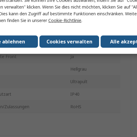
verstanden. Sie können Ihre Cookies auswählen, indem Sie auf "Cook
 Außen
290.9mm
en verwalten" klicken. Wenn Sie dies nicht möchten, klicken Sie auf "Al
Dies kann den Zugriff auf bestimmte Funktionen einschränken. Weite
 Breite
198.9mm
en finden Sie in unserer
Cookie-Richtlinie
.
e Höhe
120.4mm
e ablehnen
Cookies verwalten
Alle akzep
ht
650g
te Front
Ja
Hellgrau
Ultrapult
utzart
IP40
n/Zulassungen
RoHS