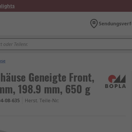
lights
Sendungsverf
use
häuse Geneigte Front,
 mm, 198.9 mm, 650 g
4-08-635
Herst. Teile-Nr.
: