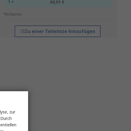
1 +
60,01 €
*Richtpreis
Zu einer Teileliste hinzufügen
yse, zur
 Durch
entiellen