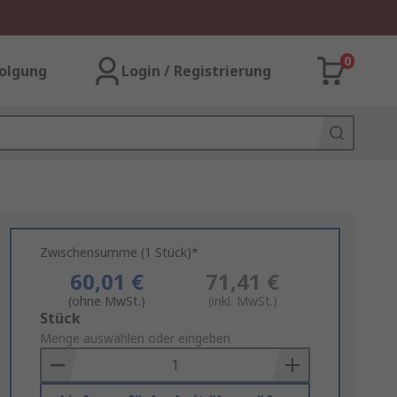
0
olgung
Login / Registrierung
Zwischensumme (1 Stück)*
60,01 €
71,41 €
(ohne MwSt.)
(inkl. MwSt.)
Add
Stück
to
Menge auswählen oder eingeben
Basket