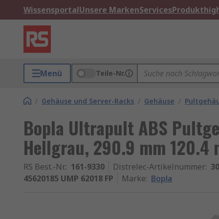
Wissensportal
Unsere Marken
Services
Produkthigh
Menü
Teile-Nr.
/
Gehäuse und Server-Racks
/
Gehäuse
/
Pultgehä
Bopla Ultrapult ABS Pultge
Hellgrau, 290.9 mm 120.4
RS Best.-Nr.
:
161-9330
Distrelec-Artikelnummer
:
30
45620185 UMP 62018 FP
Marke
:
Bopla