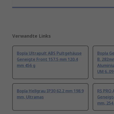
Verwandte Links
Bopla Ultrapult ABS Pultgehäuse
Bopla G
Geneigte Front 157.5 mm 120.4
B. 282m
mm 456 g
Alumini
UM 6..0
Bopla Hellgrau IP30 62.2 mm 198.9
RS PRO 
mm, Ultramas
Geneigt
mm, 25