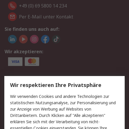
+49 (0) 69 5800 14 234
Per E-Mail unter Kontakt
Sie finden uns auch auf:
Wir akzeptieren:
Service
Wir respektieren Ihre Privatsphäre
Value Added Services
Lieferlösungen
Wir verwenden Cookies und andere Technologien zur
Rücksendungen
Kontakt
statistischen Nutzungsanalyse, zur Personalisierung und
Hilfe
Privatkunden
zur Anzeige von Werbung auf Websites von
Drittanbietern. Durch Klicken auf "Alle akzeptieren"
Rechtliches
erklären Sie sich mit der Verarbeitung von nicht-
essentiellen Cookies einverstanden. Sie können Ihre