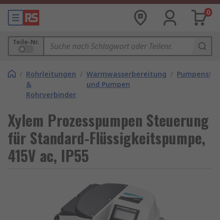
0
Teile-Nr.
/
Rohrleitungen
/
Warmwasserbereitung
/
Pumpenste
&
und Pumpen
Rohrverbinder
Xylem Prozesspumpen Steuerung
für Standard-Flüssigkeitspumpe,
415V ac, IP55