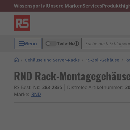
Wissensportal
Unsere Marken
Services
Produkthigh
Menü
Teile-Nr.
/
Gehäuse und Server-Racks
/
19-Zoll-Gehäuse
/
R
RND Rack-Montagegehäus
RS Best.-Nr.
:
283-2835
Distrelec-Artikelnummer
:
30
Marke
:
RND