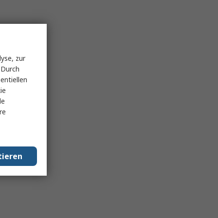
yse, zur
 Durch
entiellen
ie
le
re
tieren