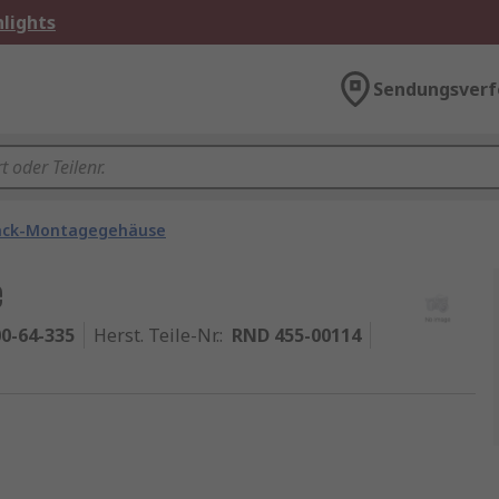
lights
Sendungsverf
ack-Montagegehäuse
e
0-64-335
Herst. Teile-Nr.
:
RND 455-00114