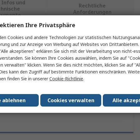
 Infos und
Rechtliche
chnische
Anforderungen
kumente
ektieren Ihre Privatsphäre
en Cookies und andere Technologien zur statistischen Nutzungsanal
ein oder mehrere Eigenschaften auswählen.
erung und zur Anzeige von Werbung auf Websites von Drittanbietern.
"Alle akzeptieren" erklären Sie sich mit der Verarbeitung von nicht-ess
ft
Wert
verstanden. Sie können Ihre Cookies auswählen, indem Sie auf "Cook
en verwalten" klicken. Wenn Sie dies nicht möchten, klicken Sie auf "Al
RND
Dies kann den Zugriff auf bestimmte Funktionen einschränken. Weite
en finden Sie in unserer
Cookie-Richtlinie
.
Rack-Montagegehäuse
assungen
No
e ablehnen
Cookies verwalten
Alle akzep