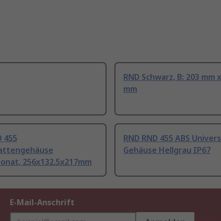
RND Schwarz, B: 203 mm x
mm
 455
RND RND 455 ABS Univers
lattengehäuse
Gehäuse Hellgrau IP67
bonat, 256x132.5x217mm
E-Mail-Anschrift