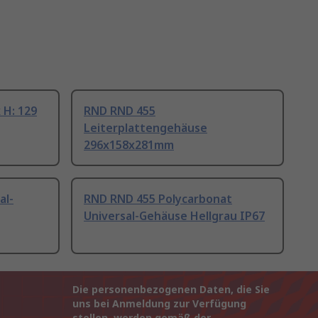
 H: 129
RND RND 455
Leiterplattengehäuse
296x158x281mm
al-
RND RND 455 Polycarbonat
Universal-Gehäuse Hellgrau IP67
Die personenbezogenen Daten, die Sie
uns bei Anmeldung zur Verfügung
stellen, werden gemäß der