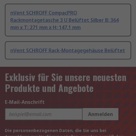
nVent SCHROFF CompacPRO
Rackmontagetasche 3 U Belüftet Silber B: 364
mm x T: 271 mm x H: 147.1 mm
nVent SCHROFF Rack-Montagegehäuse Belüftet
Exklusiv für Sie unsere neuesten
Produkte und Angebote
E-Mail-Anschrift
Anmelden
Die personenbezogenen Daten, die Sie uns bei