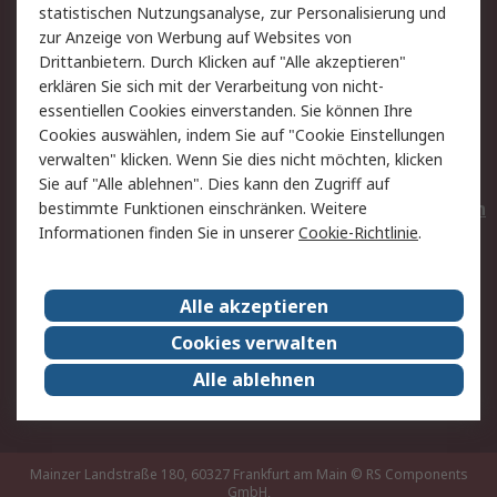
statistischen Nutzungsanalyse, zur Personalisierung und
Hilfe
Privatkunden
zur Anzeige von Werbung auf Websites von
Drittanbietern. Durch Klicken auf "Alle akzeptieren"
Rechtliches
erklären Sie sich mit der Verarbeitung von nicht-
essentiellen Cookies einverstanden. Sie können Ihre
AGB
Datenschutz
Cookies auswählen, indem Sie auf "Cookie Einstellungen
Cookie-Richtlinie
Zahlungsbedingungen
verwalten" klicken. Wenn Sie dies nicht möchten, klicken
Copyright/Impressum
Entsorgung
Sie auf "Alle ablehnen". Dies kann den Zugriff auf
Elektrogeräte/Batterien
bestimmte Funktionen einschränken. Weitere
Informationen finden Sie in unserer
Cookie-Richtlinie
.
Über RS
Alle akzeptieren
Unternehmen
RS weltweit
Karriere bei RS
Nachhaltigkeit
Cookies verwalten
Qualität/Umwelt/Zertifikate
Presse-Center
Alle ablehnen
Event-Center
Mainzer Landstraße 180, 60327 Frankfurt am Main
© RS Components
GmbH,