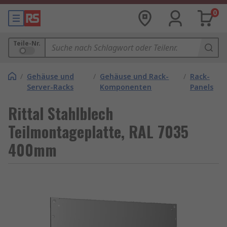
0
Teile-Nr.
/
Gehäuse und
/
Gehäuse und Rack-
/
Rack-
Server-Racks
Komponenten
Panels
Rittal Stahlblech
Teilmontageplatte, RAL 7035
400mm