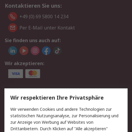
Kontaktieren Sie uns:
+49 (0) 69 5800 14 234
Per E-Mail unter Kontakt
Sie finden uns auch auf:
Wir akzeptieren:
Service
Wir respektieren Ihre Privatsphäre
Value Added Services
Lieferlösungen
Wir verwenden Cookies und andere Technologien zur
Rücksendungen
Kontakt
statistischen Nutzungsanalyse, zur Personalisierung und
Hilfe
Privatkunden
zur Anzeige von Werbung auf Websites von
Drittanbietern. Durch Klicken auf "Alle akzeptieren"