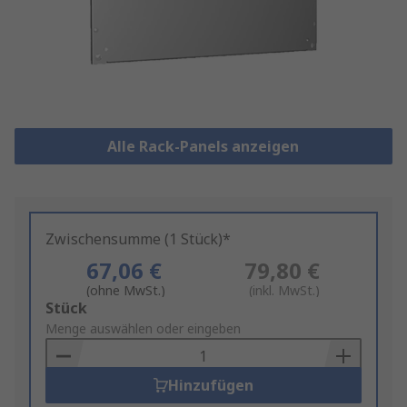
Alle Rack-Panels anzeigen
Zwischensumme (1 Stück)*
67,06 €
79,80 €
(ohne MwSt.)
(inkl. MwSt.)
Add
Stück
to
Menge auswählen oder eingeben
Basket
Hinzufügen