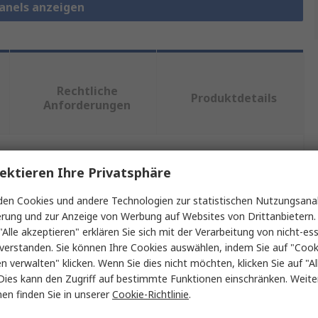
Panels anzeigen
Rechtliche
Produktdetails
Anforderungen
ektieren Ihre Privatsphäre
ein oder mehrere Eigenschaften auswählen.
en Cookies und andere Technologien zur statistischen Nutzungsanal
chaft
Wert
erung und zur Anzeige von Werbung auf Websites von Drittanbietern.
"Alle akzeptieren" erklären Sie sich mit der Verarbeitung von nicht-ess
nVent SCHROFF
verstanden. Sie können Ihre Cookies auswählen, indem Sie auf "Cook
en verwalten" klicken. Wenn Sie dies nicht möchten, klicken Sie auf "Al
Typ
Frontplatte
Dies kann den Zugriff auf bestimmte Funktionen einschränken. Weite
en finden Sie in unserer
Cookie-Richtlinie
.
Aluminium