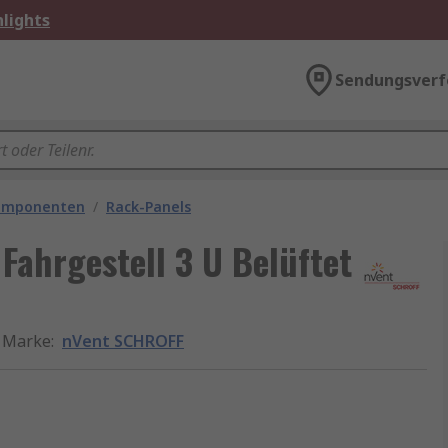
lights
Sendungsverf
omponenten
/
Rack-Panels
ahrgestell 3 U Belüftet
Marke
:
nVent SCHROFF