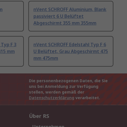
m
nVent SCHROFF Aluminium, Blank
passiviert 6 U Belüftet
Abgeschirmt 355 mm 355mm
 Typ F 3
nVent SCHROFF Edelstahl Typ F 6
 415 mm
U Belüftet, Grau Abgeschirmt 475
mm 475mm
Die personenbezogenen Daten, die Sie
uns bei Anmeldung zur Verfügung
stellen, werden gemäß der
Datenschutzerklärung
verarbeitet.
Über RS
Unternehmen