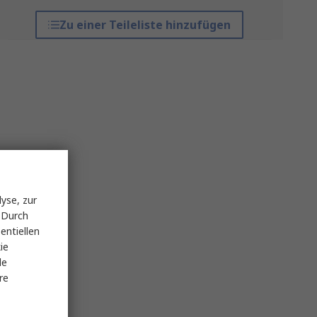
Zu einer Teileliste hinzufügen
yse, zur
 Durch
entiellen
ie
le
re