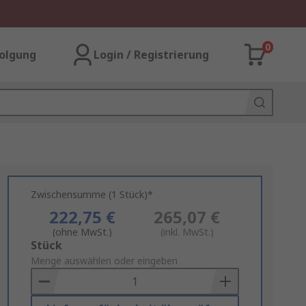
0
olgung
Login / Registrierung
Zwischensumme (1 Stück)*
222,75 €
265,07 €
(ohne MwSt.)
(inkl. MwSt.)
Add
Stück
to
Menge auswählen oder eingeben
Basket