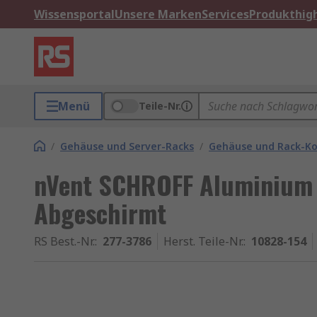
Wissensportal
Unsere Marken
Services
Produkthigh
Menü
Teile-Nr.
/
Gehäuse und Server-Racks
/
Gehäuse und Rack-K
nVent SCHROFF Aluminium F
Abgeschirmt
RS Best.-Nr.
:
277-3786
Herst. Teile-Nr.
:
10828-154