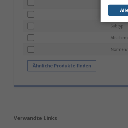
Belüftet
All
Rack-Einh
Subtyp
Abschir
Normen/
Ähnliche Produkte finden
Verwandte Links