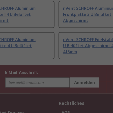
CHROFF Aluminium
nVent SCHROFF Aluminiu
ell 4 U Belüftet
Frontplatte 3 U Belüftet
irmt
Abgeschirmt
CHROFF Aluminium
nVent SCHROFF Edelstahl
tte 4 U Belüftet
U Belüftet Abgeschirmt
415mm
E-Mail-Anschrift
Anmelden
Rechtliches
ded Services
AGB