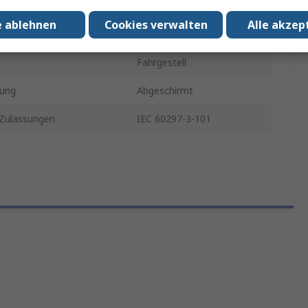
Ja
e ablehnen
Cookies verwalten
Alle akzep
eit
3U
Fahrgestell
mung
Abgeschirmt
Zulassungen
IEC 60297-3-101