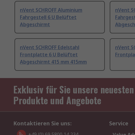
nVent SCHROFF Aluminium
nVent S
Fahrgestell 6 U Belüftet
Fahrgest
Abgeschirmt
Abgesch
nVent SCHROFF Edelstahl
nVent S
Frontplatte 6 U Belüftet
Frontpla
Abgeschirmt 415 mm 415mm
Exklusiv für Sie unsere neuesten
Produkte und Angebote
Kontaktieren Sie uns:
Service
+49 (0) 69 5800 14 234
Value Ad