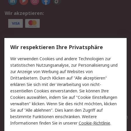
Wir akzeptieren:
Service
Wir respektieren Ihre Privatsphäre
Value Added Services
Lieferlösungen
Wir verwenden Cookies und andere Technologien zur
Rücksendungen
Kontakt
statistischen Nutzungsanalyse, zur Personalisierung und
Hilfe
Privatkunden
zur Anzeige von Werbung auf Websites von
Drittanbietern. Durch Klicken auf "Alle akzeptieren"
Rechtliches
erklären Sie sich mit der Verarbeitung von nicht-
essentiellen Cookies einverstanden. Sie können Ihre
AGB
Datenschutz
Cookies auswählen, indem Sie auf "Cookie Einstellungen
Cookie-Richtlinie
Zahlungsbedingungen
verwalten" klicken. Wenn Sie dies nicht möchten, klicken
Copyright/Impressum
Entsorgung
Sie auf "Alle ablehnen". Dies kann den Zugriff auf
Elektrogeräte/Batterien
bestimmte Funktionen einschränken. Weitere
Informationen finden Sie in unserer
Cookie-Richtlinie
.