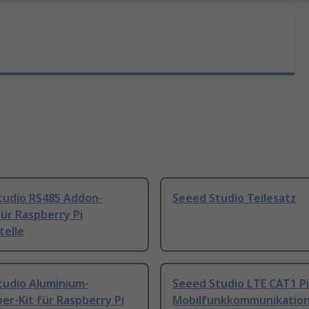
tudio RS485 Addon-
Seeed Studio Teilesatz
für Raspberry Pi
telle
tudio Aluminium-
Seeed Studio LTE CAT1 P
er-Kit für Raspberry Pi
Mobilfunkkommunikatio