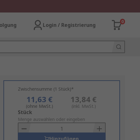
0
olgung
Login / Registrierung
Zwischensumme (1 Stück)*
11,63 €
13,84 €
(ohne MwSt.)
(inkl. MwSt.)
Add
Stück
to
Menge auswählen oder eingeben
Basket
Hinzufügen