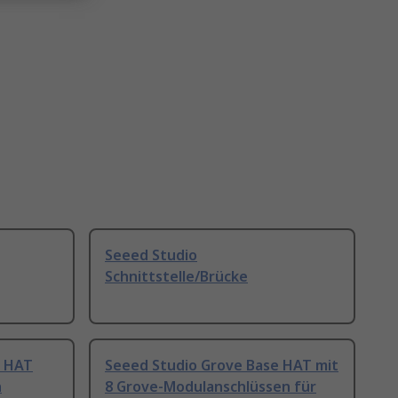
Seeed Studio
Schnittstelle/Brücke
i HAT
Seeed Studio Grove Base HAT mit
n
8 Grove-Modulanschlüssen für