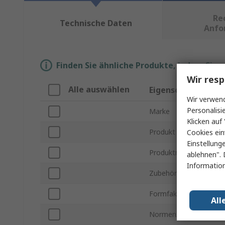
Re
Technische Daten
Anfo
Finden Sie ähnliche Produkte, indem Sie 
Wir resp
Alle auswählen
Eigenschaft
Wir verwend
Personalisi
Marke
Klicken auf 
Produkt Typ
Cookies ein
Einstellung
Produktname
ablehnen". 
Information
Zubehörkategorie
Formfaktor / Baugröß
All
Normen/Zulassungen