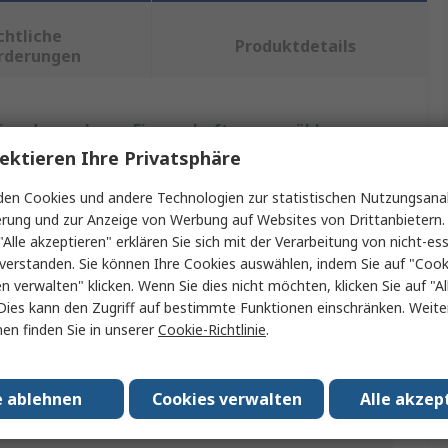
chtliche
Produktdetails
rderungen
ein oder mehrere Eigenschaften auswählen.
ektieren Ihre Privatsphäre
Wert
en Cookies und andere Technologien zur statistischen Nutzungsanal
erung und zur Anzeige von Werbung auf Websites von Drittanbietern.
Seeed Studio
"Alle akzeptieren" erklären Sie sich mit der Verarbeitung von nicht-ess
Raspberry Pi HAT
verstanden. Sie können Ihre Cookies auswählen, indem Sie auf "Cook
en verwalten" klicken. Wenn Sie dies nicht möchten, klicken Sie auf "Al
ReSpeaker Dual Microphone HAT für Raspberry Pi
Dies kann den Zugriff auf bestimmte Funktionen einschränken. Weite
en finden Sie in unserer
Cookie-Richtlinie
.
Audio
e
KAPPE
e ablehnen
Cookies verwalten
Alle akzep
RoHS