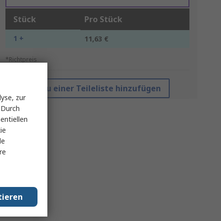
Stück
Pro Stück
1 +
11,63 €
*Richtpreis
Zu einer Teileliste hinzufügen
yse, zur
 Durch
entiellen
ie
le
re
tieren