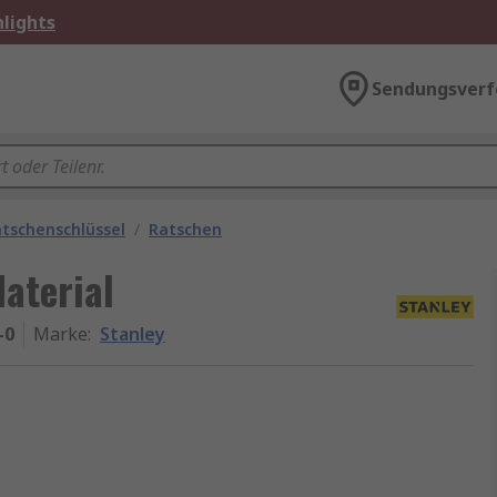
lights
Sendungsverf
atschenschlüssel
/
Ratschen
aterial
-0
Marke
:
Stanley