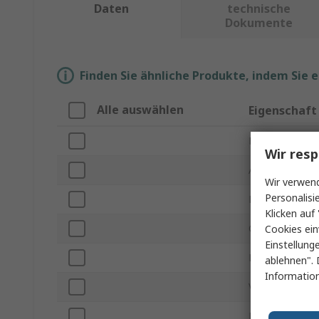
Daten
technische
Dokumente
Finden Sie ähnliche Produkte, indem Sie 
Alle auswählen
Eigenschaft
Marke
Wir resp
Antriebsgröße
Wir verwend
Personalisi
Produkt Typ
Klicken auf 
Grifftype
Cookies ein
Einstellung
Kopfform
ablehnen". 
Information
VDE 1000V zug
Regelungsart