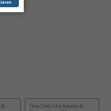
tieren
 Bi-
Teng Tools 1/4 in Ratsche Bi-