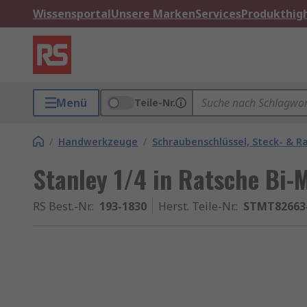
Wissensportal
Unsere Marken
Services
Produkthigh
Menü
Teile-Nr.
/
Handwerkzeuge
/
Schraubenschlüssel, Steck- & R
Stanley 1/4 in Ratsche Bi-M
RS Best.-Nr.
:
193-1830
Herst. Teile-Nr.
:
STMT82663