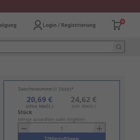
0
olgung
Login / Registrierung
Zwischensumme (1 Stück)*
20,69 €
24,62 €
(ohne MwSt.)
(inkl. MwSt.)
Add
Stück
to
Menge auswählen oder eingeben
Basket
Hinzufügen