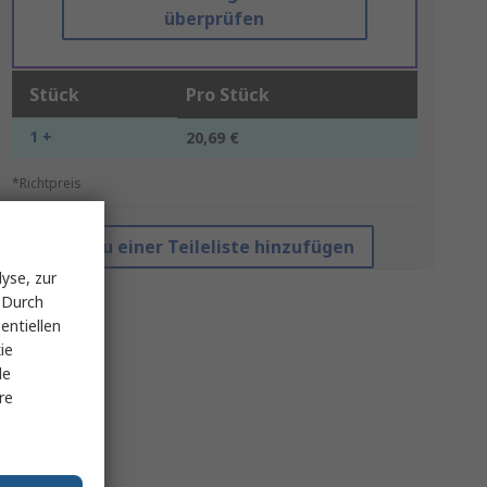
überprüfen
Stück
Pro Stück
1 +
20,69 €
*Richtpreis
Zu einer Teileliste hinzufügen
yse, zur
 Durch
entiellen
ie
le
re