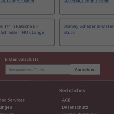
rial, Länge 200mm
Material, Länge 173mm
0 1/4 in Ratsche Bi-
Stanley Schaber Bi-Materi
 Schließer (NO), Länge
Stück
E-Mail-Anschrift
Anmelden
Rechtliches
ded Services
AGB
sungen
Datenschutz