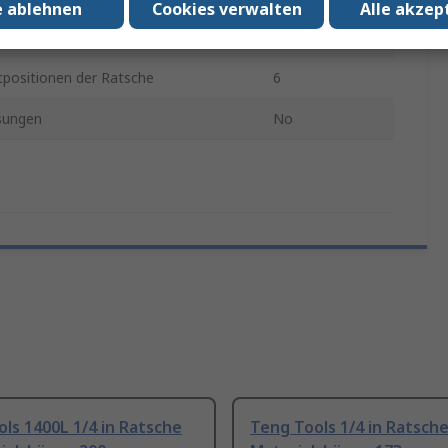
e ablehnen
Cookies verwalten
Alle akzep
ish
Chrom
tpositionen der Ratsche
6
sungen
No
ls 1400L 1/4 in Ratsche
Teng Tools 1/4 in Ratsche