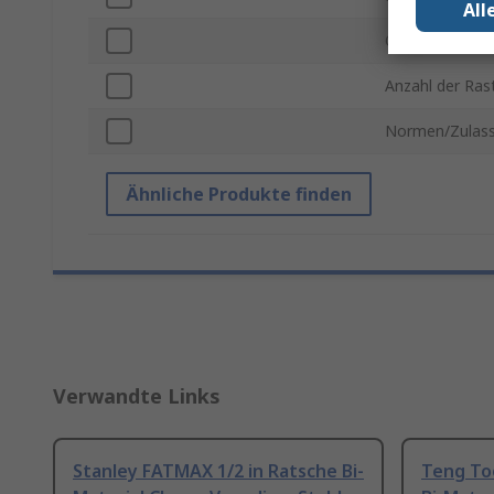
All
Oberfächen Fin
Anzahl der Ras
Normen/Zulas
Ähnliche Produkte finden
Verwandte Links
Stanley FATMAX 1/2 in Ratsche Bi-
Teng Too