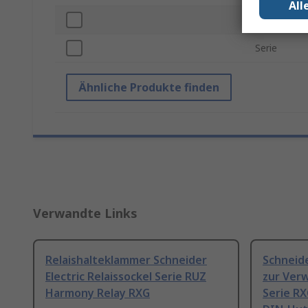
All
Verpackungs
Serie
Ähnliche Produkte finden
Verwandte Links
Relaishalteklammer Schneider
Schneide
Electric Relaissockel Serie RUZ
zur Verw
Harmony Relay RXG
Serie R