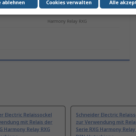
e ablehnen
Cookies verwalten
Alle akzep
einheit
10
Harmony Relay RXG
r Electric Relaissockel
Schneider Electric Relais
endung mit Relais der
zur Verwendung mit Relai
XG Harmony Relay RXG
Serie RXG Harmony Relay