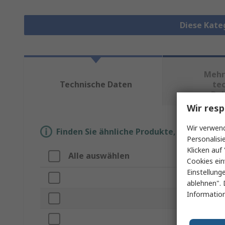
Diese Kate
Mehr
Technische Daten
te
Do
Wir resp
Wir verwend
Finden Sie ähnliche Produkte, indem Sie 
Personalisi
Klicken auf 
Alle auswählen
Eigensch
Cookies ein
Einstellung
Marke
ablehnen". 
Information
Zubehör Ty
Zur Verwen