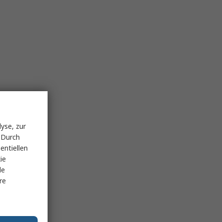
yse, zur
 Durch
entiellen
ie
le
re