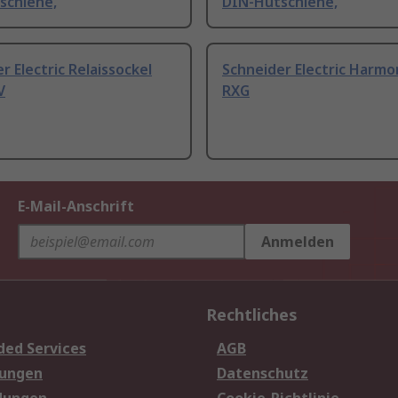
schiene,
DIN-Hutschiene,
r Electric Relaissockel
Schneider Electric Harmo
V
RXG
E-Mail-Anschrift
Anmelden
Rechtliches
ded Services
AGB
sungen
Datenschutz