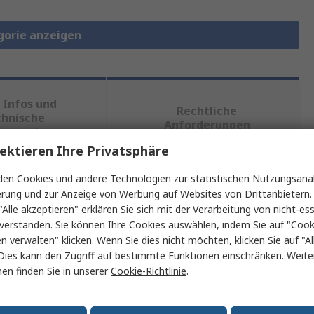
gorie anzeigen
 Infos und
Rechtliche
chnische
Anforderungen
kumente
ektieren Ihre Privatsphäre
en Cookies und andere Technologien zur statistischen Nutzungsanal
ein oder mehrere Eigenschaften auswählen.
erung und zur Anzeige von Werbung auf Websites von Drittanbietern.
"Alle akzeptieren" erklären Sie sich mit der Verarbeitung von nicht-ess
aft
Wert
verstanden. Sie können Ihre Cookies auswählen, indem Sie auf "Cook
en verwalten" klicken. Wenn Sie dies nicht möchten, klicken Sie auf "Al
Schneider Electric
Dies kann den Zugriff auf bestimmte Funktionen einschränken. Weite
en finden Sie in unserer
Cookie-Richtlinie
.
p
Einrastbare Legende
dung mit
Relaissockel Serie RUZ