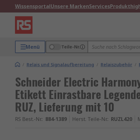
Wissensportal
Unsere Marken
Services
Produkthigh
Menü
Teile-Nr.
/
Relais und Signalaufbereitung
/
Relaiszubehör
/
Schneider Electric Harmony
Etikett Einrastbare Legende
RUZ, Lieferung mit 10
RS Best.-Nr.
:
884-1389
Herst. Teile-Nr.
:
RUZL420