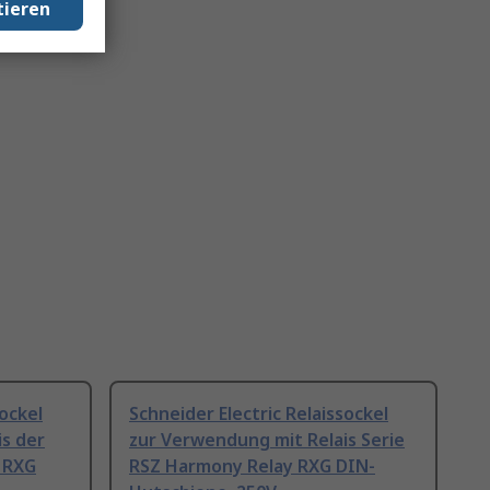
tieren
sockel
Schneider Electric Relaissockel
s der
zur Verwendung mit Relais Serie
 RXG
RSZ Harmony Relay RXG DIN-