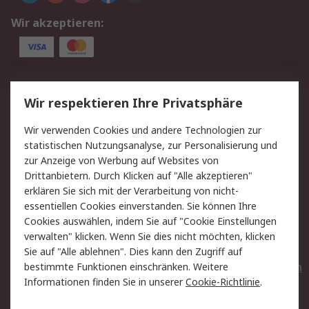
Wir akzeptieren:
Service
Wir respektieren Ihre Privatsphäre
Value Added Services
Lieferlösungen
Wir verwenden Cookies und andere Technologien zur
Rücksendungen
Kontakt
statistischen Nutzungsanalyse, zur Personalisierung und
Hilfe
Privatkunden
zur Anzeige von Werbung auf Websites von
Drittanbietern. Durch Klicken auf "Alle akzeptieren"
Rechtliches
erklären Sie sich mit der Verarbeitung von nicht-
essentiellen Cookies einverstanden. Sie können Ihre
AGB
Datenschutz
Cookies auswählen, indem Sie auf "Cookie Einstellungen
Cookie-Richtlinie
Zahlungsbedingungen
verwalten" klicken. Wenn Sie dies nicht möchten, klicken
Copyright/Impressum
Entsorgung
Sie auf "Alle ablehnen". Dies kann den Zugriff auf
Elektrogeräte/Batterien
bestimmte Funktionen einschränken. Weitere
Informationen finden Sie in unserer
Cookie-Richtlinie
.
Über RS