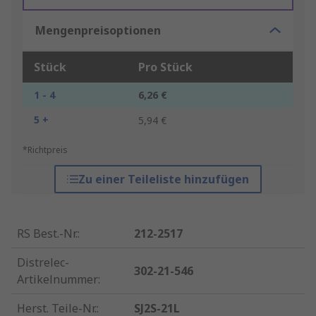
Mengenpreisoptionen
Stück
Pro Stück
1 - 4
6,26 €
5 +
5,94 €
*Richtpreis
Zu einer Teileliste hinzufügen
RS Best.-Nr.
:
212-2517
Distrelec-
302-21-546
Artikelnummer
:
Herst. Teile-Nr.
:
SJ2S-21L