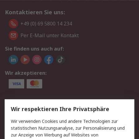
Kontaktieren Sie uns:
+49 (0) 69 5800 14 234
Per E-Mail unter Kontakt
Sie finden uns auch auf:
Wir akzeptieren:
Service
Wir respektieren Ihre Privatsphäre
Value Added Services
Lieferlösungen
Wir verwenden Cookies und andere Technologien zur
Rücksendungen
Kontakt
statistischen Nutzungsanalyse, zur Personalisierung und
Hilfe
Privatkunden
zur Anzeige von Werbung auf Websites von