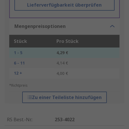
Lieferverfügbarkeit überprüfen
Mengenpreisoptionen
Stück
Pro Stück
1 - 5
4,29 €
6 - 11
4,14 €
12 +
4,00 €
*Richtpreis
Zu einer Teileliste hinzufügen
RS Best.-Nr.
:
253-4022