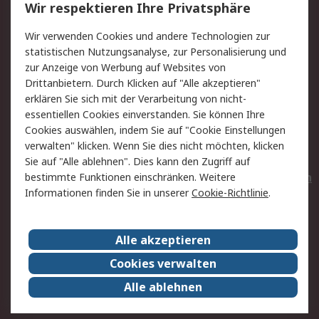
Wir respektieren Ihre Privatsphäre
Value Added Services
Lieferlösungen
Wir verwenden Cookies und andere Technologien zur
Rücksendungen
Kontakt
statistischen Nutzungsanalyse, zur Personalisierung und
Hilfe
Privatkunden
zur Anzeige von Werbung auf Websites von
Drittanbietern. Durch Klicken auf "Alle akzeptieren"
Rechtliches
erklären Sie sich mit der Verarbeitung von nicht-
essentiellen Cookies einverstanden. Sie können Ihre
AGB
Datenschutz
Cookies auswählen, indem Sie auf "Cookie Einstellungen
Cookie-Richtlinie
Zahlungsbedingungen
verwalten" klicken. Wenn Sie dies nicht möchten, klicken
Copyright/Impressum
Entsorgung
Sie auf "Alle ablehnen". Dies kann den Zugriff auf
Elektrogeräte/Batterien
bestimmte Funktionen einschränken. Weitere
Informationen finden Sie in unserer
Cookie-Richtlinie
.
Über RS
Alle akzeptieren
Unternehmen
RS weltweit
Karriere bei RS
Nachhaltigkeit
Cookies verwalten
Qualität/Umwelt/Zertifikate
Presse-Center
Alle ablehnen
Event-Center