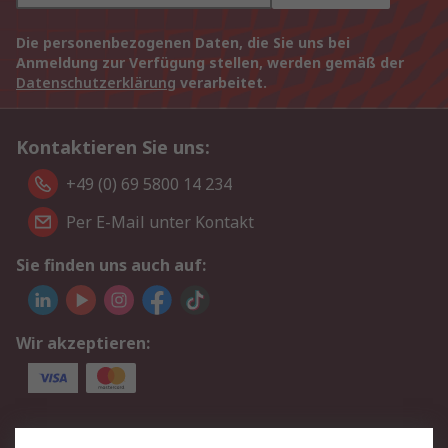
Die personenbezogenen Daten, die Sie uns bei
Anmeldung zur Verfügung stellen, werden gemäß der
Datenschutzerklärung
verarbeitet.
Kontaktieren Sie uns:
+49 (0) 69 5800 14 234
Per E-Mail unter Kontakt
Sie finden uns auch auf:
Wir akzeptieren:
Service