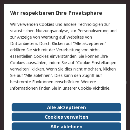
Service
Wir respektieren Ihre Privatsphäre
Value Added Services
Lieferlösungen
Wir verwenden Cookies und andere Technologien zur
Rücksendungen
Kontakt
statistischen Nutzungsanalyse, zur Personalisierung und
Hilfe
Privatkunden
zur Anzeige von Werbung auf Websites von
Drittanbietern. Durch Klicken auf "Alle akzeptieren"
Rechtliches
erklären Sie sich mit der Verarbeitung von nicht-
essentiellen Cookies einverstanden. Sie können Ihre
AGB
Datenschutz
Cookies auswählen, indem Sie auf "Cookie Einstellungen
Cookie-Richtlinie
Zahlungsbedingungen
verwalten" klicken. Wenn Sie dies nicht möchten, klicken
Copyright/Impressum
Entsorgung
Sie auf "Alle ablehnen". Dies kann den Zugriff auf
Elektrogeräte/Batterien
bestimmte Funktionen einschränken. Weitere
Informationen finden Sie in unserer
Cookie-Richtlinie
.
Über RS
Alle akzeptieren
Unternehmen
RS weltweit
Karriere bei RS
Nachhaltigkeit
Cookies verwalten
Qualität/Umwelt/Zertifikate
Presse-Center
Alle ablehnen