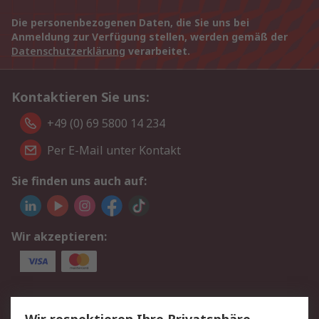
Die personenbezogenen Daten, die Sie uns bei
Anmeldung zur Verfügung stellen, werden gemäß der
Datenschutzerklärung
verarbeitet.
Kontaktieren Sie uns:
+49 (0) 69 5800 14 234
Per E-Mail unter Kontakt
Sie finden uns auch auf:
Wir akzeptieren:
Service