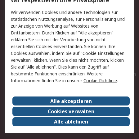
Wir respektieren Ihre Privatsphäre
Value Added Services
Lieferlösungen
Wir verwenden Cookies und andere Technologien zur
Rücksendungen
Kontakt
statistischen Nutzungsanalyse, zur Personalisierung und
Hilfe
Privatkunden
zur Anzeige von Werbung auf Websites von
Drittanbietern. Durch Klicken auf "Alle akzeptieren"
Rechtliches
erklären Sie sich mit der Verarbeitung von nicht-
essentiellen Cookies einverstanden. Sie können Ihre
AGB
Datenschutz
Cookies auswählen, indem Sie auf "Cookie Einstellungen
Cookie-Richtlinie
Zahlungsbedingungen
verwalten" klicken. Wenn Sie dies nicht möchten, klicken
Copyright/Impressum
Entsorgung
Sie auf "Alle ablehnen". Dies kann den Zugriff auf
Elektrogeräte/Batterien
bestimmte Funktionen einschränken. Weitere
Informationen finden Sie in unserer
Cookie-Richtlinie
.
Über RS
Alle akzeptieren
Unternehmen
RS weltweit
Karriere bei RS
Nachhaltigkeit
Cookies verwalten
Qualität/Umwelt/Zertifikate
Presse-Center
Alle ablehnen
Event-Center