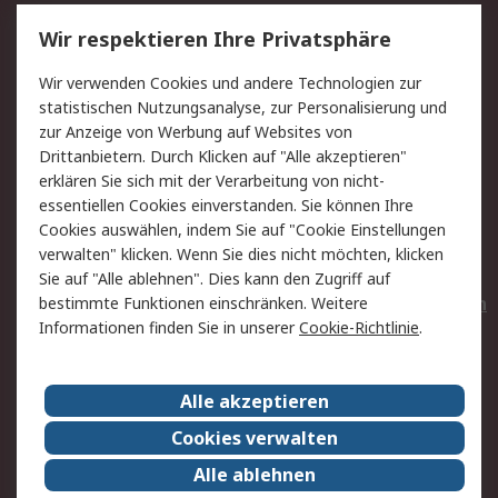
Service
Wir respektieren Ihre Privatsphäre
Value Added Services
Lieferlösungen
Wir verwenden Cookies und andere Technologien zur
Rücksendungen
Kontakt
statistischen Nutzungsanalyse, zur Personalisierung und
Hilfe
Privatkunden
zur Anzeige von Werbung auf Websites von
Drittanbietern. Durch Klicken auf "Alle akzeptieren"
Rechtliches
erklären Sie sich mit der Verarbeitung von nicht-
essentiellen Cookies einverstanden. Sie können Ihre
AGB
Datenschutz
Cookies auswählen, indem Sie auf "Cookie Einstellungen
Cookie-Richtlinie
Zahlungsbedingungen
verwalten" klicken. Wenn Sie dies nicht möchten, klicken
Copyright/Impressum
Entsorgung
Sie auf "Alle ablehnen". Dies kann den Zugriff auf
Elektrogeräte/Batterien
bestimmte Funktionen einschränken. Weitere
Informationen finden Sie in unserer
Cookie-Richtlinie
.
Über RS
Alle akzeptieren
Unternehmen
RS weltweit
Karriere bei RS
Nachhaltigkeit
Cookies verwalten
Qualität/Umwelt/Zertifikate
Presse-Center
Alle ablehnen
Event-Center