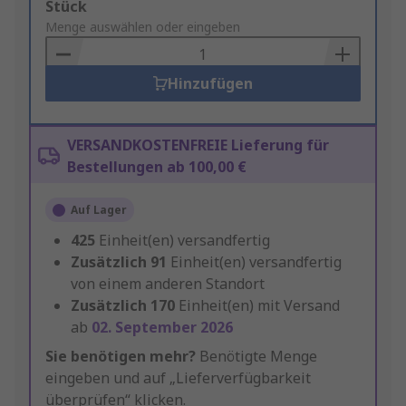
Add
Stück
to
Menge auswählen oder eingeben
Basket
Hinzufügen
VERSANDKOSTENFREIE Lieferung für
Bestellungen ab 100,00 €
Auf Lager
425
Einheit(en) versandfertig
Zusätzlich
91
Einheit(en) versandfertig
von einem anderen Standort
Zusätzlich
170
Einheit(en) mit Versand
ab
02. September 2026
Sie benötigen mehr?
Benötigte Menge
eingeben und auf „Lieferverfügbarkeit
überprüfen“ klicken.