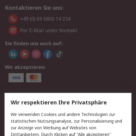
Kontaktieren Sie uns:
+49 (0) 69 5800 14 234
Per E-Mail unter Kontakt
Sie finden uns auch auf:
Wir akzeptieren:
Service
Wir respektieren Ihre Privatsphäre
Value Added Services
Lieferlösungen
Wir verwenden Cookies und andere Technologien zur
Rücksendungen
Kontakt
statistischen Nutzungsanalyse, zur Personalisierung und
Hilfe
Privatkunden
zur Anzeige von Werbung auf Websites von
Drittanbietern. Durch Klicken auf "Alle akzeptieren"