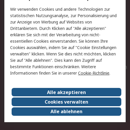
Value Added Services
Lieferlösungen
Wir verwenden Cookies und andere Technologien zur
Rücksendungen
Kontakt
statistischen Nutzungsanalyse, zur Personalisierung und
Hilfe
Privatkunden
zur Anzeige von Werbung auf Websites von
Drittanbietern. Durch Klicken auf "Alle akzeptieren"
Rechtliches
erklären Sie sich mit der Verarbeitung von nicht-
essentiellen Cookies einverstanden. Sie können Ihre
AGB
Datenschutz
Cookies auswählen, indem Sie auf "Cookie Einstellungen
Cookie-Richtlinie
Zahlungsbedingungen
verwalten" klicken. Wenn Sie dies nicht möchten, klicken
Copyright/Impressum
Entsorgung
Sie auf "Alle ablehnen". Dies kann den Zugriff auf
Elektrogeräte/Batterien
bestimmte Funktionen einschränken. Weitere
Informationen finden Sie in unserer
Cookie-Richtlinie
.
Über RS
Alle akzeptieren
Unternehmen
RS weltweit
Karriere bei RS
Nachhaltigkeit
Cookies verwalten
Qualität/Umwelt/Zertifikate
Presse-Center
Alle ablehnen
Event-Center