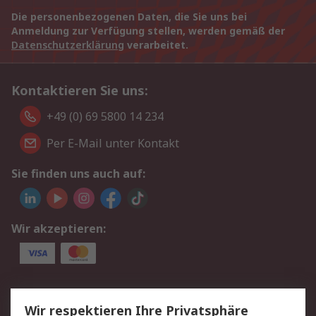
Die personenbezogenen Daten, die Sie uns bei
Anmeldung zur Verfügung stellen, werden gemäß der
Datenschutzerklärung
verarbeitet.
Kontaktieren Sie uns:
+49 (0) 69 5800 14 234
Per E-Mail unter Kontakt
Sie finden uns auch auf:
Wir akzeptieren:
Service
Wir respektieren Ihre Privatsphäre