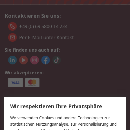
Kontaktieren Sie uns:
+49 (0) 69 5800 14 234
Per E-Mail unter Kontakt
Sie finden uns auch auf:
Wir akzeptieren:
Service
Wir respektieren Ihre Privatsphäre
Value Added Services
Lieferlösungen
Wir verwenden Cookies und andere Technologien zur
Rücksendungen
Kontakt
statistischen Nutzungsanalyse, zur Personalisierung und
Hilfe
Privatkunden