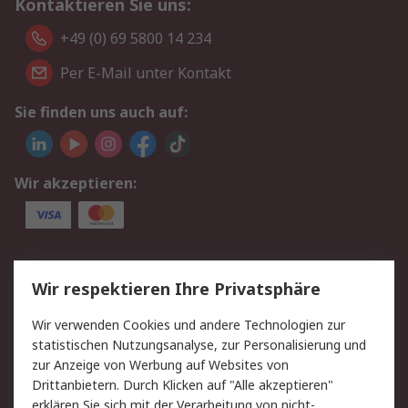
Kontaktieren Sie uns:
+49 (0) 69 5800 14 234
Per E-Mail unter Kontakt
Sie finden uns auch auf:
Wir akzeptieren:
Service
Wir respektieren Ihre Privatsphäre
Value Added Services
Lieferlösungen
Wir verwenden Cookies und andere Technologien zur
Rücksendungen
Kontakt
statistischen Nutzungsanalyse, zur Personalisierung und
Hilfe
Privatkunden
zur Anzeige von Werbung auf Websites von
Drittanbietern. Durch Klicken auf "Alle akzeptieren"
Rechtliches
erklären Sie sich mit der Verarbeitung von nicht-