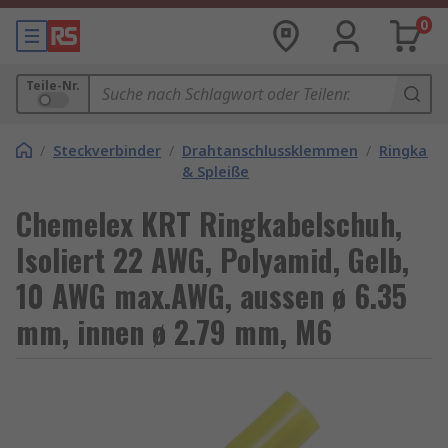
0
Teile-Nr.
/
Steckverbinder
/
Drahtanschlussklemmen
/
Ringkabe
& Spleiße
Chemelex KRT Ringkabelschuh,
Isoliert 22 AWG, Polyamid, Gelb,
10 AWG max.AWG, aussen ø 6.35
mm, innen ø 2.79 mm, M6