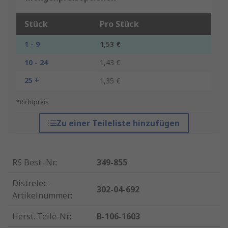
Stück
Pro Stück
1 - 9
1,53 €
10 - 24
1,43 €
25 +
1,35 €
*Richtpreis
Zu einer Teileliste hinzufügen
RS Best.-Nr.
:
349-855
Distrelec-
302-04-692
Artikelnummer
:
Herst. Teile-Nr.
:
B-106-1603