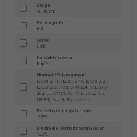
Länge
46.99mm
Bolzengröße
M6
Farbe
Gelb
Kontaktmaterial
Kupfer
Normen/Zulassungen
IEC68-2-11, IEC68-2-14, IEC68-2-2,
IEC68-2-30, MIL-S-81824, MIL-STD-
202, UL Listed, ASTM D 3032, cUL
Listed, ESA-603D, IEC512-2
Betriebstemperatur min.
-55°C
Maximale Betriebstemperatur
125°C