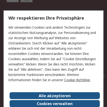
Service
Wir respektieren Ihre Privatsphäre
Value Added Services
Lieferlösungen
Wir verwenden Cookies und andere Technologien zur
Rücksendungen
Kontakt
statistischen Nutzungsanalyse, zur Personalisierung und
Hilfe
Privatkunden
zur Anzeige von Werbung auf Websites von
Drittanbietern. Durch Klicken auf "Alle akzeptieren"
Rechtliches
erklären Sie sich mit der Verarbeitung von nicht-
essentiellen Cookies einverstanden. Sie können Ihre
AGB
Datenschutz
Cookies auswählen, indem Sie auf "Cookie Einstellungen
Cookie-Richtlinie
Zahlungsbedingungen
verwalten" klicken. Wenn Sie dies nicht möchten, klicken
Copyright/Impressum
Entsorgung
Sie auf "Alle ablehnen". Dies kann den Zugriff auf
Elektrogeräte/Batterien
bestimmte Funktionen einschränken. Weitere
Informationen finden Sie in unserer
Cookie-Richtlinie
.
Über RS
Alle akzeptieren
Unternehmen
RS weltweit
Karriere bei RS
Nachhaltigkeit
Cookies verwalten