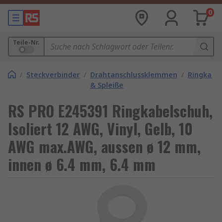
0
Teile-Nr.
/
Steckverbinder
/
Drahtanschlussklemmen
/
Ringkabe
& Spleiße
RS PRO E245391 Ringkabelschuh,
Isoliert 12 AWG, Vinyl, Gelb, 10
AWG max.AWG, aussen ø 12 mm,
innen ø 6.4 mm, 6.4 mm