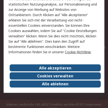
statistischen Nutzungsanalyse, zur Personalisierung und
Hilfe
Privatkunden
zur Anzeige von Werbung auf Websites von
Drittanbietern. Durch Klicken auf "Alle akzeptieren"
Rechtliches
erklären Sie sich mit der Verarbeitung von nicht-
essentiellen Cookies einverstanden. Sie können Ihre
AGB
Datenschutz
Cookies auswählen, indem Sie auf "Cookie Einstellungen
Cookie-Richtlinie
Zahlungsbedingungen
verwalten" klicken. Wenn Sie dies nicht möchten, klicken
Copyright/Impressum
Entsorgung
Sie auf "Alle ablehnen". Dies kann den Zugriff auf
Elektrogeräte/Batterien
bestimmte Funktionen einschränken. Weitere
Informationen finden Sie in unserer
Cookie-Richtlinie
.
Über RS
Alle akzeptieren
Unternehmen
RS weltweit
Karriere bei RS
Nachhaltigkeit
Cookies verwalten
Qualität/Umwelt/Zertifikate
Presse-Center
Alle ablehnen
Event-Center
Mainzer Landstraße 180, 60327 Frankfurt am Main
© RS Components