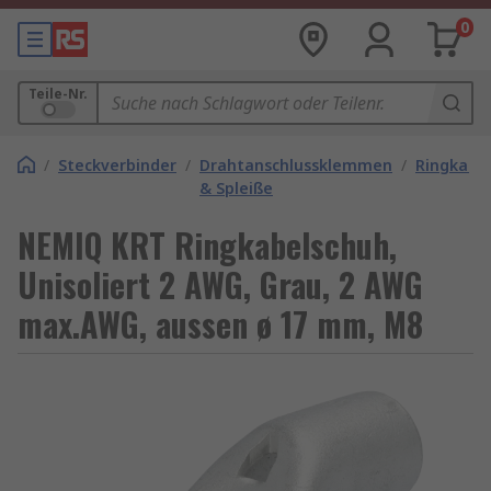
0
Teile-Nr.
/
Steckverbinder
/
Drahtanschlussklemmen
/
Ringkabe
& Spleiße
NEMIQ KRT Ringkabelschuh,
Unisoliert 2 AWG, Grau, 2 AWG
max.AWG, aussen ø 17 mm, M8