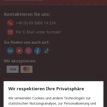
Kontaktieren Sie uns:
+49 (0) 69 5800 14 234
Per E-Mail unter Kontakt
Sie finden uns auch auf:
Wir akzeptieren:
Service
Wir respektieren Ihre Privatsphäre
Value Added Services
Lieferlösungen
Wir verwenden Cookies und andere Technologien zur
Rücksendungen
Kontakt
statistischen Nutzungsanalyse, zur Personalisierung und
Hilfe
Privatkunden