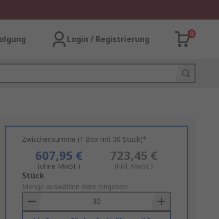
0
olgung
Login / Registrierung
Zwischensumme (1 Box mit 30 Stück)*
607,95 €
723,45 €
(ohne MwSt.)
(inkl. MwSt.)
Add
Stück
to
Menge auswählen oder eingeben
Basket