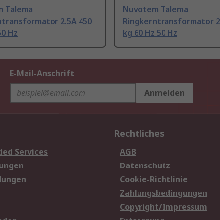
m Talema
Nuvotem Talema
ntransformator 2.5A 450
Ringkerntransformator 2
50 Hz
kg 60 Hz 50 Hz
E-Mail-Anschrift
Anmelden
Rechtliches
ded Services
AGB
sungen
Datenschutz
dungen
Cookie-Richtlinie
Zahlungsbedingungen
Copyright/Impressum