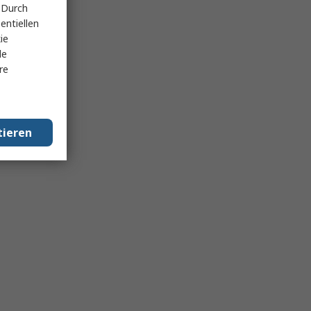
 Durch
entiellen
ie
le
re
tieren