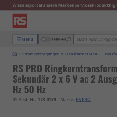
Wissensportal
Unsere Marken
Services
Produkthigh
Menü
Teile-Nr.
/
Stromversorgungen & Transformatoren
/
Transf
RS PRO Ringkerntransforma
Sekundär 2 x 6 V ac 2 Ausg
Hz 50 Hz
RS Best.-Nr.
:
173-0139
Marke
:
RS PRO