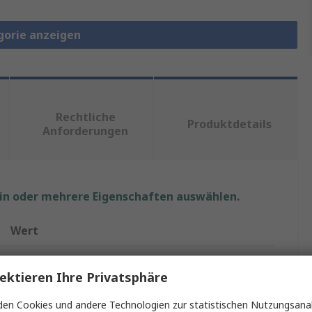
gorie anzeigen
Rechtliche
Produktdetails
Anforderungen
ein oder mehrere Eigenschaften auswählen.
Wert
RS PRO
ektieren Ihre Privatsphäre
230 V ac
en Cookies und andere Technologien zur statistischen Nutzungsanal