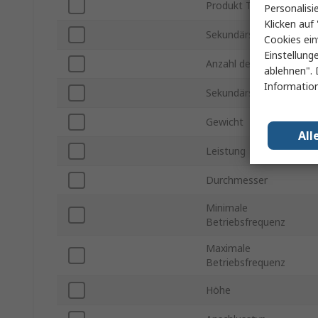
Produkt Typ
Personalisi
Klicken auf 
Sekundärspannung
Cookies ein
Einstellung
Anzahl der Ausgänge
ablehnen". 
Information
Sekundärstrom
Gewicht
All
Leistung
Durchmesser
Minimale
Betriebsfrequenz
Maximale
Betriebsfrequenz
Höhe