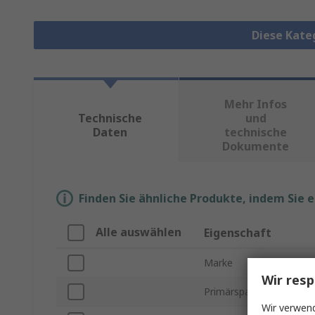
Diese Kate
Mehr Infos
Technische
und
Daten
technische
Dokumente
Finden Sie ähnliche Produkte, indem Sie 
Alle auswählen
Eigenschaft
Marke
Wir resp
Primärspannung
Wir verwend