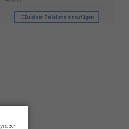
*Richtpreis
Zu einer Teileliste hinzufügen
yse, zur