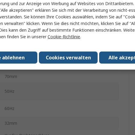
Ringkerntransformator
erung und zur Anzeige von Werbung auf Websites von Drittanbietern.
"Alle akzeptieren" erklären Sie sich mit der Verarbeitung von nicht-ess
2 x 6 V ac
verstanden. Sie können Ihre Cookies auswählen, indem Sie auf "Cook
en verwalten" klicken. Wenn Sie dies nicht möchten, klicken Sie auf "Al
2
Dies kann den Zugriff auf bestimmte Funktionen einschränken. Weite
en finden Sie in unserer
Cookie-Richtlinie
.
2.5A
503g
e ablehnen
Cookies verwalten
Alle akzep
30VA
70mm
50Hz
60Hz
32mm