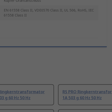
Kupfer-Drahtanschluss
EN 61558 Class II, VDE0570 Class II, UL 506, RoHS, IEC
61558 Class II
Ringkerntransformator
RS PRO Ringkerntransfo
03 g 60 Hz 50 Hz
1A 503 g 60 Hz 50 Hz