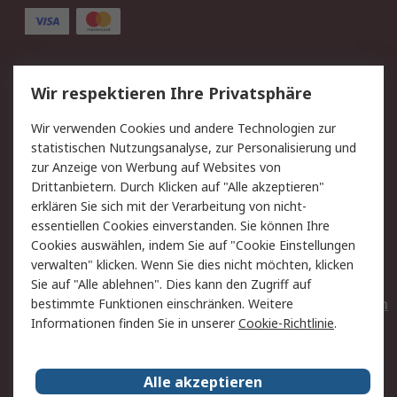
Service
Wir respektieren Ihre Privatsphäre
Value Added Services
Lieferlösungen
Wir verwenden Cookies und andere Technologien zur
Rücksendungen
Kontakt
statistischen Nutzungsanalyse, zur Personalisierung und
Hilfe
Privatkunden
zur Anzeige von Werbung auf Websites von
Drittanbietern. Durch Klicken auf "Alle akzeptieren"
Rechtliches
erklären Sie sich mit der Verarbeitung von nicht-
essentiellen Cookies einverstanden. Sie können Ihre
AGB
Datenschutz
Cookies auswählen, indem Sie auf "Cookie Einstellungen
Cookie-Richtlinie
Zahlungsbedingungen
verwalten" klicken. Wenn Sie dies nicht möchten, klicken
Copyright/Impressum
Entsorgung
Sie auf "Alle ablehnen". Dies kann den Zugriff auf
Elektrogeräte/Batterien
bestimmte Funktionen einschränken. Weitere
Informationen finden Sie in unserer
Cookie-Richtlinie
.
Über RS
Alle akzeptieren
Unternehmen
RS weltweit