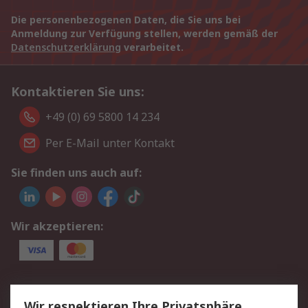
Die personenbezogenen Daten, die Sie uns bei
Anmeldung zur Verfügung stellen, werden gemäß der
Datenschutzerklärung
verarbeitet.
Kontaktieren Sie uns:
+49 (0) 69 5800 14 234
Per E-Mail unter Kontakt
Sie finden uns auch auf:
Wir akzeptieren:
Service
Wir respektieren Ihre Privatsphäre