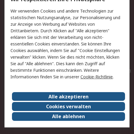
Value Added Services
Lieferlösungen
Wir verwenden Cookies und andere Technologien zur
Rücksendungen
Kontakt
statistischen Nutzungsanalyse, zur Personalisierung und
Hilfe
Privatkunden
zur Anzeige von Werbung auf Websites von
Drittanbietern. Durch Klicken auf "Alle akzeptieren"
Rechtliches
erklären Sie sich mit der Verarbeitung von nicht-
essentiellen Cookies einverstanden. Sie können Ihre
AGB
Datenschutz
Cookies auswählen, indem Sie auf "Cookie Einstellungen
Cookie-Richtlinie
Zahlungsbedingungen
verwalten" klicken. Wenn Sie dies nicht möchten, klicken
Copyright/Impressum
Entsorgung
Sie auf "Alle ablehnen". Dies kann den Zugriff auf
Elektrogeräte/Batterien
bestimmte Funktionen einschränken. Weitere
Informationen finden Sie in unserer
Cookie-Richtlinie
.
Über RS
Alle akzeptieren
Unternehmen
RS weltweit
Karriere bei RS
Nachhaltigkeit
Cookies verwalten
Qualität/Umwelt/Zertifikate
Presse-Center
Alle ablehnen
Event-Center