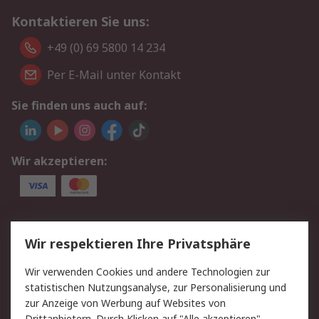
Kontaktieren Sie uns:
+49 (0) 69 5800 14 234
Per E-Mail unter Kontakt
Sie finden uns auch auf:
Wir akzeptieren:
Service
Wir respektieren Ihre Privatsphäre
Value Added Services
Lieferlösungen
Wir verwenden Cookies und andere Technologien zur
Rücksendungen
Kontakt
statistischen Nutzungsanalyse, zur Personalisierung und
Hilfe
Privatkunden
zur Anzeige von Werbung auf Websites von
Drittanbietern. Durch Klicken auf "Alle akzeptieren"