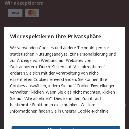
Wir akzeptieren:
Service
Wir respektieren Ihre Privatsphäre
Value Added Services
Lieferlösungen
Wir verwenden Cookies und andere Technologien zur
Rücksendungen
Kontakt
statistischen Nutzungsanalyse, zur Personalisierung und
Hilfe
Privatkunden
zur Anzeige von Werbung auf Websites von
Drittanbietern. Durch Klicken auf "Alle akzeptieren"
Rechtliches
erklären Sie sich mit der Verarbeitung von nicht-
essentiellen Cookies einverstanden. Sie können Ihre
AGB
Datenschutz
Cookies auswählen, indem Sie auf "Cookie Einstellungen
Cookie-Richtlinie
Zahlungsbedingungen
verwalten" klicken. Wenn Sie dies nicht möchten, klicken
Copyright/Impressum
Entsorgung
Sie auf "Alle ablehnen". Dies kann den Zugriff auf
Elektrogeräte/Batterien
bestimmte Funktionen einschränken. Weitere
Informationen finden Sie in unserer
Cookie-Richtlinie
.
Über RS