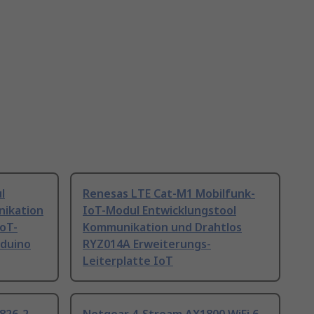
l
Renesas LTE Cat-M1 Mobilfunk-
nikation
IoT-Modul Entwicklungstool
IoT-
Kommunikation und Drahtlos
duino
RYZ014A Erweiterungs-
Leiterplatte IoT