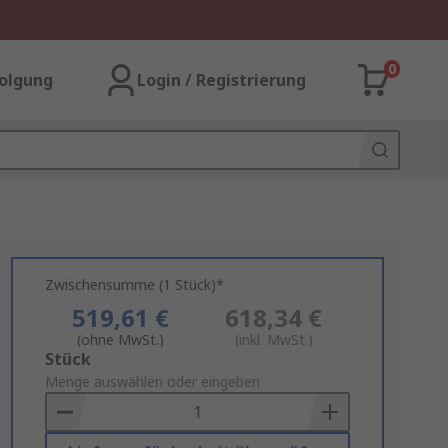
0
olgung
Login / Registrierung
Zwischensumme (1 Stück)*
519,61 €
618,34 €
(ohne MwSt.)
(inkl. MwSt.)
Add
Stück
to
Menge auswählen oder eingeben
Basket