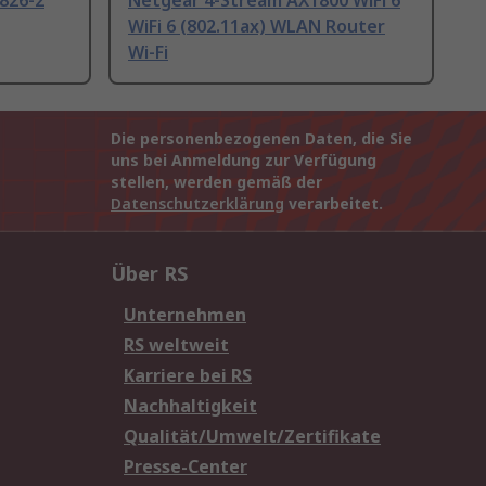
826-2
Netgear 4-Stream AX1800 WiFi 6
WiFi 6 (802.11ax) WLAN Router
Wi-Fi
Die personenbezogenen Daten, die Sie
uns bei Anmeldung zur Verfügung
stellen, werden gemäß der
Datenschutzerklärung
verarbeitet.
Über RS
Unternehmen
RS weltweit
Karriere bei RS
Nachhaltigkeit
Qualität/Umwelt/Zertifikate
Presse-Center