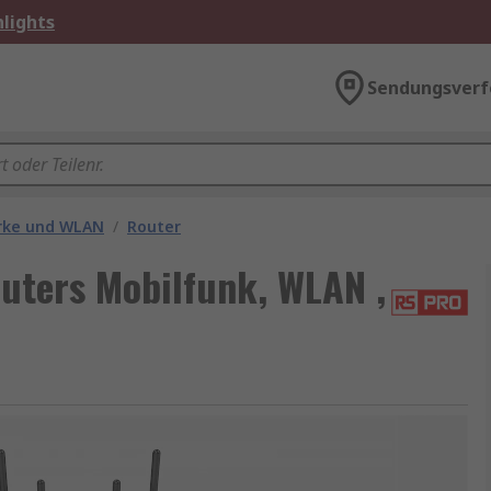
lights
Sendungsverf
rke und WLAN
/
Router
uters Mobilfunk, WLAN ,