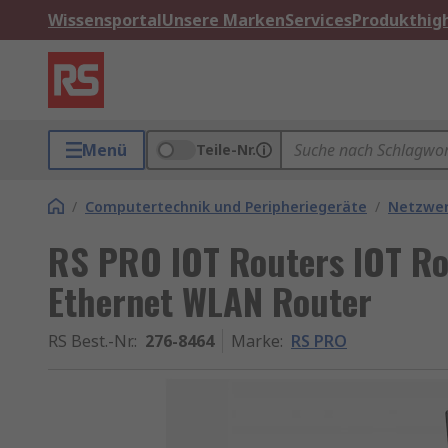
Wissensportal
Unsere Marken
Services
Produkthigh
Menü
Teile-Nr.
/
Computertechnik und Peripheriegeräte
/
Netzwe
RS PRO IOT Routers IOT Ro
Ethernet WLAN Router
RS Best.-Nr.
:
276-8464
Marke
:
RS PRO