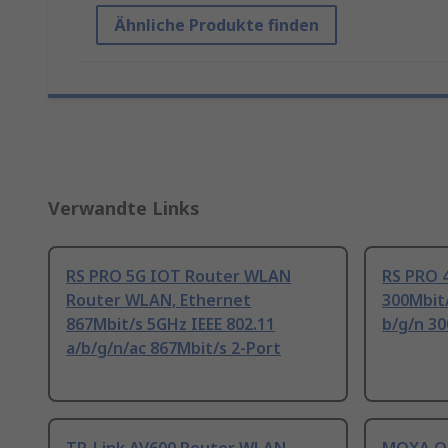
Ähnliche Produkte finden
Verwandte Links
RS PRO 5G IOT Router WLAN
RS PRO 
Router WLAN, Ethernet
300Mbit/
867Mbit/s 5GHz IEEE 802.11
b/g/n 30
a/b/g/n/ac 867Mbit/s 2-Port