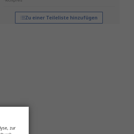
*Richtpreis
Zu einer Teileliste hinzufügen
yse, zur