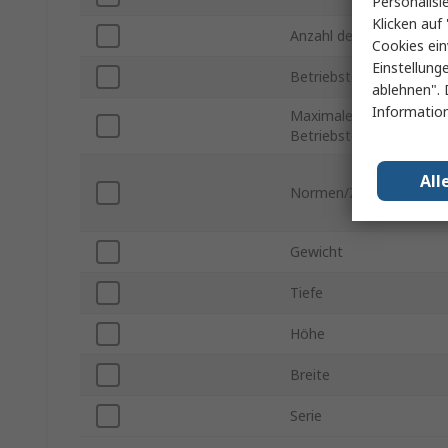
Personalisi
Klicken auf 
Anzahl der Anschlüsse
Cookies ein
Einstellung
Betriebstemperatur min
ablehnen". 
Information
Maximale
Betriebstemperatur
All
Normen/Zulassungen
Gewicht
Tiefe
Höhe
Breite
Serie