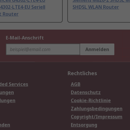
Cell G4302-LTE4-EU
Siemens M826-2 SHDSL M
4302-LTE4-EU Seriell
SHDSL WLAN Router
t Router
E-Mail-Anschrift
Anmelden
Rechtliches
ded Services
AGB
sungen
Datenschutz
dungen
Cookie-Richtlinie
Zahlungsbedingungen
Copyright/Impressum
nden
Entsorgung