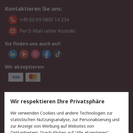
Kontaktieren Sie uns:
+49 (0) 69 5800 14 234
Per E-Mail unter Kontakt
Sie finden uns auch auf:
Wir akzeptieren:
Service
Wir respektieren Ihre Privatsphäre
Value Added Services
Lieferlösungen
Wir verwenden Cookies und andere Technologien zur
Rücksendungen
Kontakt
statistischen Nutzungsanalyse, zur Personalisierung und
Hilfe
Privatkunden
zur Anzeige von Werbung auf Websites von
Drittanbietern. Durch Klicken auf "Alle akzeptieren"