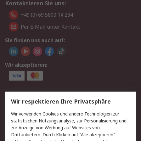
Kontaktieren Sie uns:
+49 (0) 69 5800 14 234
Per E-Mail unter Kontakt
Sie finden uns auch auf:
Wir akzeptieren:
Service
Wir respektieren Ihre Privatsphäre
Value Added Services
Lieferlösungen
Wir verwenden Cookies und andere Technologien zur
Rücksendungen
Kontakt
statistischen Nutzungsanalyse, zur Personalisierung und
Hilfe
Privatkunden
zur Anzeige von Werbung auf Websites von
Drittanbietern. Durch Klicken auf "Alle akzeptieren"
Rechtliches