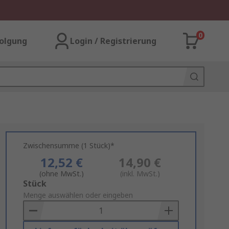
0
olgung
Login / Registrierung
Zwischensumme (1 Stück)*
12,52 €
14,90 €
(ohne MwSt.)
(inkl. MwSt.)
Add
Stück
to
Menge auswählen oder eingeben
Basket