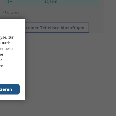
1 +
12,52 €
*Richtpreis
Zu einer Teileliste hinzufügen
yse, zur
 Durch
entiellen
ie
le
re
tieren