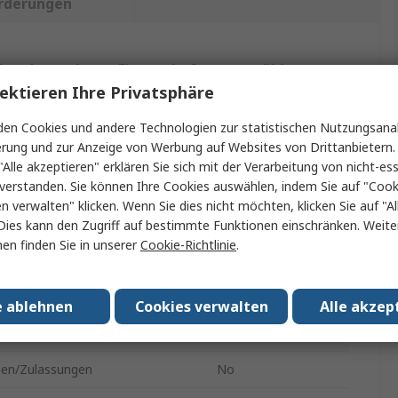
rderungen
ein oder mehrere Eigenschaften auswählen.
ektieren Ihre Privatsphäre
nschaft
Wert
en Cookies und andere Technologien zur statistischen Nutzungsanal
erung und zur Anzeige von Werbung auf Websites von Drittanbietern.
e
MARTOR
"Alle akzeptieren" erklären Sie sich mit der Verarbeitung von nicht-ess
verstanden. Sie können Ihre Cookies auswählen, indem Sie auf "Cook
kt Typ
Schaber
en verwalten" klicken. Wenn Sie dies nicht möchten, klicken Sie auf "Al
yp
Schaber
Dies kann den Zugriff auf bestimmte Funktionen einschränken. Weite
en finden Sie in unserer
Cookie-Richtlinie
.
material
Kunststoff
l der Teile
1
e ablehnen
Cookies verwalten
Alle akzep
e
165mm
en/Zulassungen
No