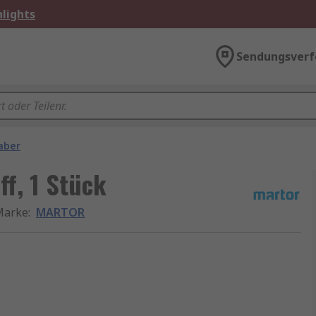
lights
Sendungsverf
aber
f, 1 Stück
Marke
:
MARTOR