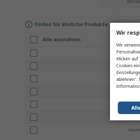
Anfo
Finden Sie ähnliche Produkte, indem Sie 
Wir resp
Alle auswählen
Eige
Wir verwend
Personalisi
Mark
Klicken auf 
Cookies ein
Produ
Einstellung
Subt
ablehnen". 
Information
Griff
Anzah
All
Läng
Norm