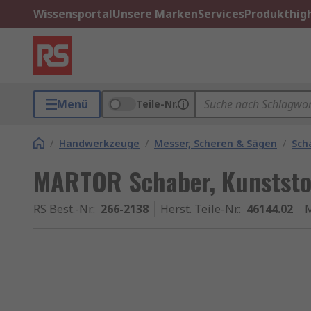
Wissensportal
Unsere Marken
Services
Produkthigh
Menü
Teile-Nr.
/
Handwerkzeuge
/
Messer, Scheren & Sägen
/
Sch
MARTOR Schaber, Kunststof
RS Best.-Nr.
:
266-2138
Herst. Teile-Nr.
:
46144.02